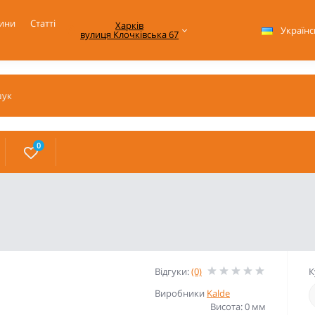
ини
Статті
Харків

Українс
вулиця Клочківська 67
0
Відгуки:
(0)
К
Виробники
Kalde
Висота: 0 мм