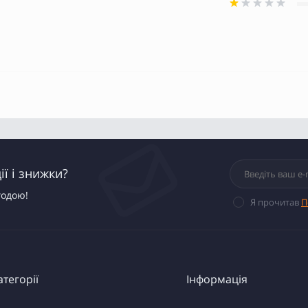
ї і знижки?
годою!
Я прочитав
П
атегорії
Інформація