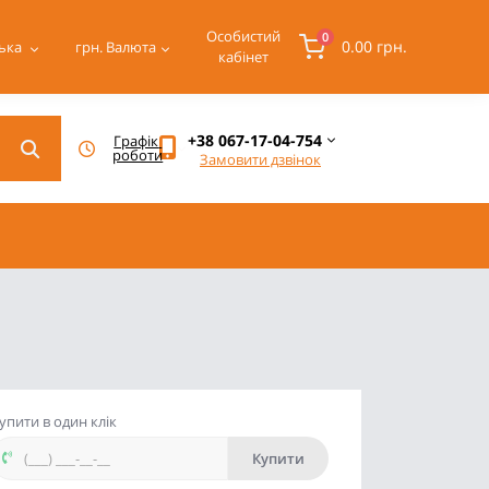
Особистий
0
0.00 грн.
ька
грн.
Валюта
кабінет
+38 067-17-04-754
Графік 
роботи
Замовити дзвінок
упити в один клік
Купити