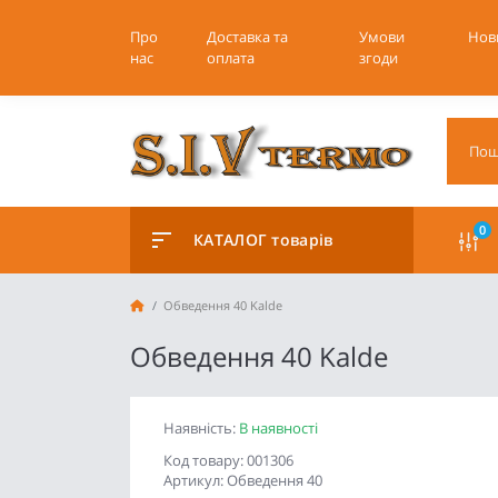
Про
Доставка та
Умови
Нов
нас
оплата
згоди
0
КАТАЛОГ товарів
Обведення 40 Kalde
Обведення 40 Kalde
Наявність:
В наявності
Код товару: 001306
Артикул: Обведення 40