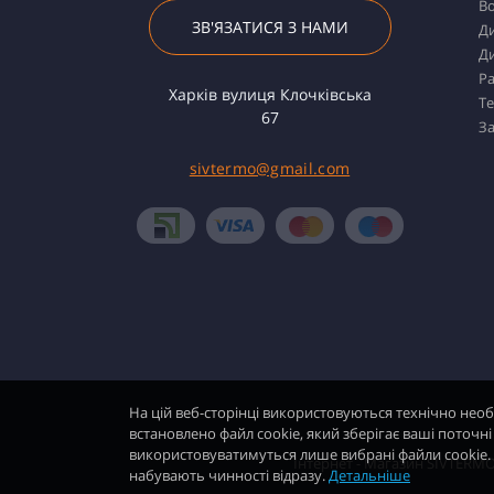
Во
ЗВ'ЯЗАТИСЯ З НАМИ
Ди
Ди
Ра
Харків вулиця Клочківська
Т
67
За
sivtermo@gmail.com
На цій веб-сторінці використовуються технічно необ
встановлено файл cookie, який зберігає ваші поточн
використовуватимуться лише вибрані файли cookie. В
Інтернет - Магазин SIVTERMO
набувають чинності відразу.
Детальніше