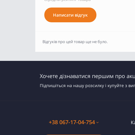
Написати відгук
Відгуків про цей товар ще не було.
Хочете дізнаватися першим про акці
Підпишіться на нашу розсилку і купуйте з ви
+38 067-17-04-754
К