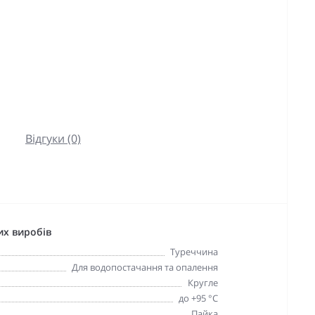
Відгуки (0)
их виробів
Туреччина
Для водопостачання та опалення
Кругле
до +95 °С
Пайка