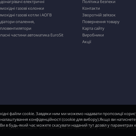
донагрівачі електричні
Політика безпеки
мохідні газові колонки
Контакти
мохідні газові котли і АОГВ
Зворотній зв’язок
діатори опалення,
Повернення товару
епловентилятори
Карта сайту
пасні частини автоматика EuroSit
Виробники
Акції
хідні файли cookie. Завдяки ним ми можемо надавати пропозиції корис
і налаштування конфіденційності (cookie для вибору).Якщо ви натиснете
и в будь-який час можете скасувати наданий тут дозвіл у параметрах к
 усі права захищені. Використання матеріалів сайту можливе лише з п