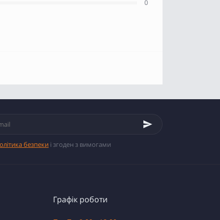
0
олітика безпеки
і згоден з вимогами
Графік роботи