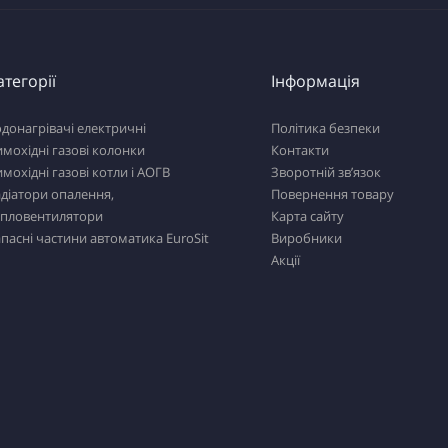
атегорії
Інформація
донагрівачі електричні
Політика безпеки
мохідні газові колонки
Контакти
мохідні газові котли і АОГВ
Зворотній зв’язок
діатори опалення,
Повернення товару
епловентилятори
Карта сайту
пасні частини автоматика EuroSit
Виробники
Акції