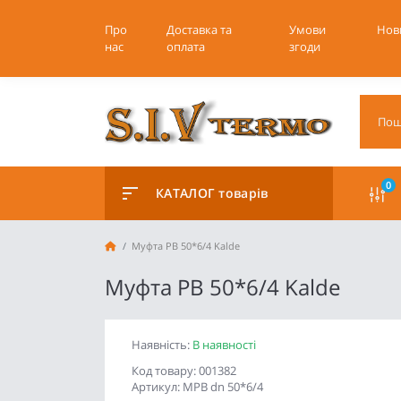
Про
Доставка та
Умови
Нов
нас
оплата
згоди
0
КАТАЛОГ товарів
Муфта РВ 50*6/4 Kalde
Муфта РВ 50*6/4 Kalde
Наявність:
В наявності
Код товару: 001382
Артикул: МРВ dn 50*6/4