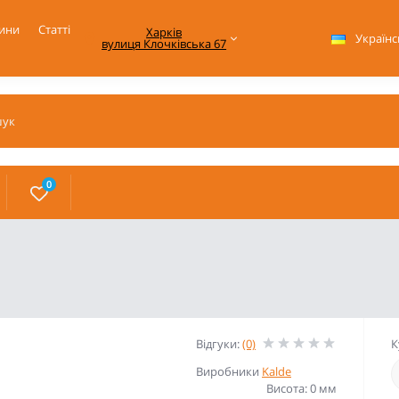
ини
Статті
Харків

Українс
вулиця Клочківська 67
0
Відгуки:
(0)
К
Виробники
Kalde
Висота: 0 мм