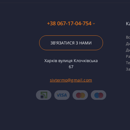
+38 067-17-04-754
К
Во
ЗВ'ЯЗАТИСЯ З НАМИ
Ди
Ди
Ра
Харків вулиця Клочківська
Т
67
За
sivtermo@gmail.com