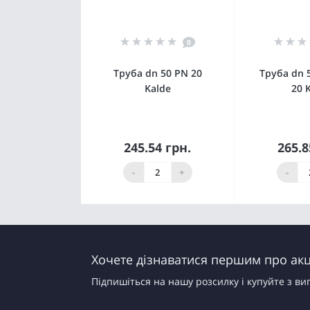
0
Труба dn 50 PN 20
Труба dn 
Kalde
20 
245.54 грн.
265.8
Купити
К
-
+
-
Хочете дізнаватися першим про акці
Підпишіться на нашу розсилку і купуйте з ви