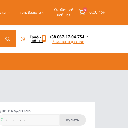
Особистий
0
0.00 грн.
ька
грн.
Валюта
кабінет
+38 067-17-04-754
Графік 
роботи
Замовити дзвінок
упити в один клік
Купити