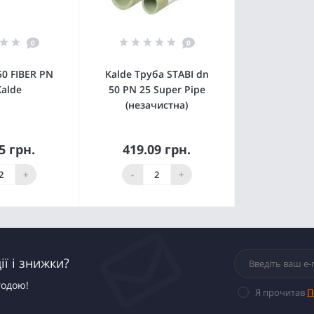
0
0
50 FIBER PN
Kalde Труба STABI dn
Kalde
50 PN 25 Super Pipe
(незачистна)
5 грн.
419.09 грн.
упити
Купити
+
-
+
ї і знижки?
годою!
Я прочитав
П