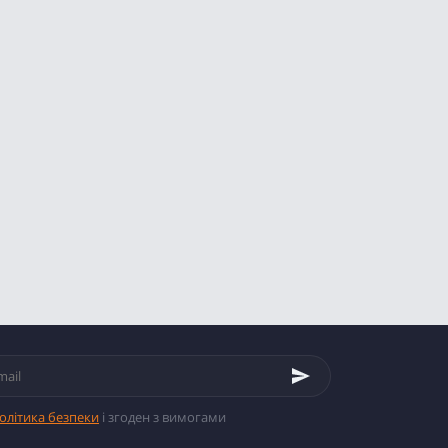
олітика безпеки
і згоден з вимогами