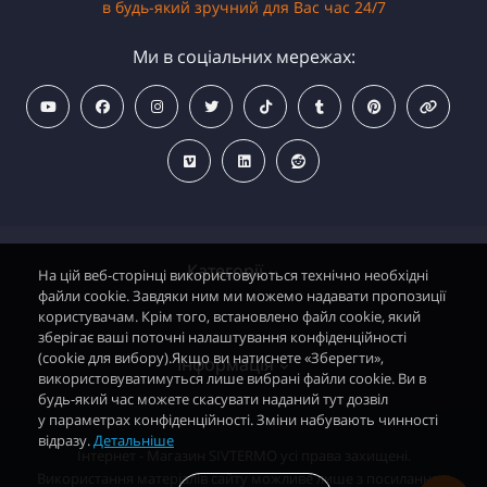
в будь-який зручний для Вас час 24/7
Ми в соціальних мережах:
Категорії
На цій веб-сторінці використовуються технічно необхідні
файли cookie. Завдяки ним ми можемо надавати пропозиції
користувачам. Крім того, встановлено файл cookie, який
зберігає ваші поточні налаштування конфіденційності
Водонагрівачі електричні
(cookie для вибору).Якщо ви натиснете «Зберегти»,
Інформація
використовуватимуться лише вибрані файли cookie. Ви в
Димохідні газові колонки
будь-який час можете скасувати наданий тут дозвіл
у параметрах конфіденційності. Зміни набувають чинності
Димохідні газові котли і АОГВ
відразу.
Детальніше
Політика безпеки
Інтернет - Магазин SIVTERMO усі права захищені.
Радіатори опалення, Тепловентилятори
Використання матеріалів сайту можливе лише з посиланням
Контакти