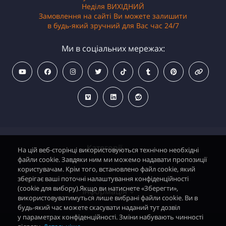
Неділя ВИХІДНИЙ
Замовлення на сайті Ви можете залишити
в будь-який зручний для Вас час 24/7
Ми в соціальних мережах:
Категорії
На цій веб-сторінці використовуються технічно необхідні
файли cookie. Завдяки ним ми можемо надавати пропозиції
користувачам. Крім того, встановлено файл cookie, який
зберігає ваші поточні налаштування конфіденційності
Водонагрівачі електричні
(cookie для вибору).Якщо ви натиснете «Зберегти»,
Інформація
використовуватимуться лише вибрані файли cookie. Ви в
Димохідні газові колонки
будь-який час можете скасувати наданий тут дозвіл
у параметрах конфіденційності. Зміни набувають чинності
Димохідні газові котли і АОГВ