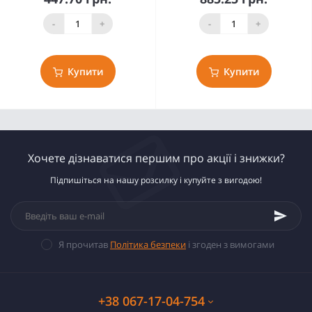
-
+
-
+
Купити
Купити
Хочете дізнаватися першим про акції і знижки?
Підпишіться на нашу розсилку і купуйте з вигодою!
Я прочитав
Політика безпеки
і згоден з вимогами
+38 067-17-04-754