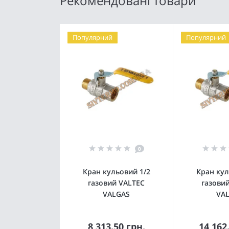
Рекомендовані товари
Популярний
Популярний
0
Кран кульовий 1/2
Кран кул
газовий VALTEC
газови
VALGAS
VA
8 313.50 грн.
14 162