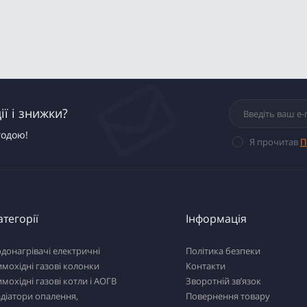
ї і знижки?
годою!
Я прочитав
П
атегорії
Інформація
донагрівачі електричні
Політика безпеки
мохідні газові колонки
Контакти
мохідні газові котли і АОГВ
Зворотній зв’язок
діатори опалення,
Повернення товару