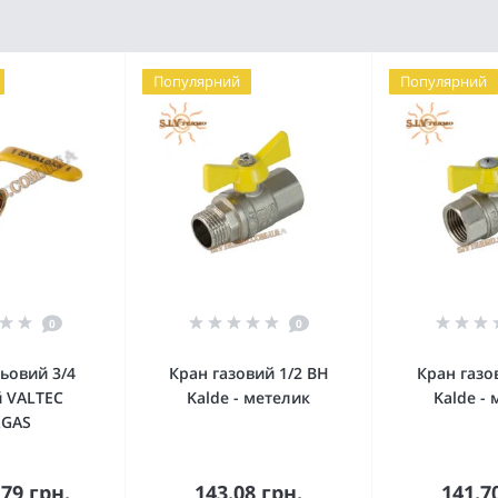
Популярний
Популярний
0
0
ьовий 3/4
Кран газовий 1/2 ВН
Кран газо
й VALTEC
Kalde - метелик
Kalde -
LGAS
.79 грн.
143.08 грн.
141.7