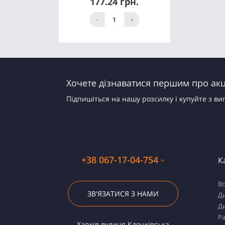
177.24 грн.
Купити
-
+
Хочете дізнаватися першим про акці
Підпишіться на нашу розсилку і купуйте з ви
+38 067-17-04-754
К
Во
ЗВ'ЯЗАТИСЯ З НАМИ
Ди
Ди
Ра
Харків вулиця Клочківська