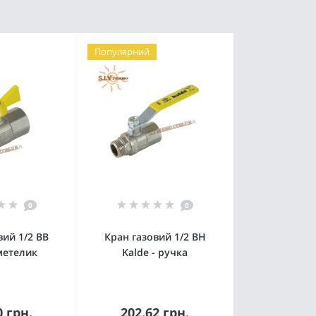
Популярний
0
0
вий 1/2 ВВ
Кран газовий 1/2 ВН
 метелик
Kalde - ручка
0 грн.
202.62 грн.