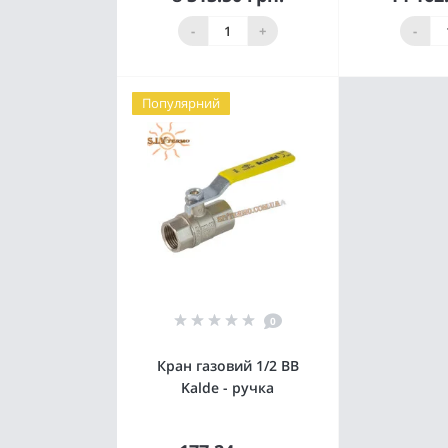
Купити
К
-
+
-
Популярний
0
Кран газовий 1/2 ВВ
Kalde - ручка