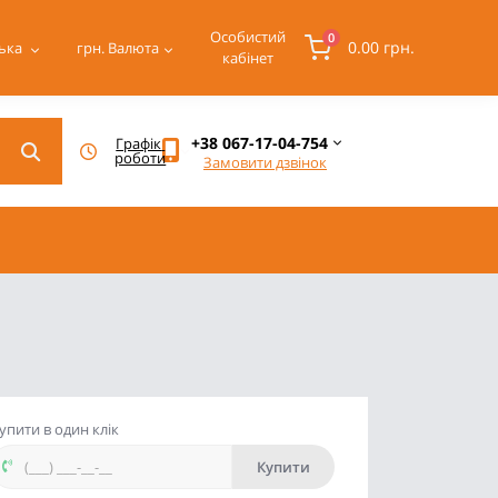
Особистий
0
0.00 грн.
ька
грн.
Валюта
кабінет
+38 067-17-04-754
Графік 
роботи
Замовити дзвінок
упити в один клік
Купити