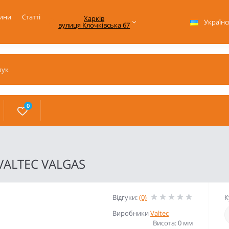
ини
Статті
Харків

Українс
вулиця Клочківська 67
0
 VALTEC VALGAS
Відгуки:
(0)
К
Виробники
Valtec
Висота: 0 мм