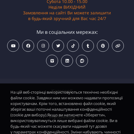
Субота 10.00 - 15.00
Неділя ВИХІДНИЙ
Замовлення на сайті Ви можете залишити
в будь-який зручний для Вас час 24/7
Ми в соціальних мережах:
Категорії
На цій веб-сторінці використовуються технічно необхідні
файли cookie. Завдяки ним ми можемо надавати пропозиції
користувачам. Крім того, встановлено файл cookie, який
зберігає ваші поточні налаштування конфіденційності
Водонагрівачі електричні
(cookie для вибору).Якщо ви натиснете «Зберегти»,
Інформація
використовуватимуться лише вибрані файли cookie. Ви в
Димохідні газові колонки
будь-який час можете скасувати наданий тут дозвіл
у параметрах конфіденційності. Зміни набувають чинності