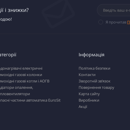
ї і знижки?
годою!
Я прочитав
П
атегорії
Інформація
донагрівачі електричні
Політика безпеки
мохідні газові колонки
Контакти
мохідні газові котли і АОГВ
Зворотній зв’язок
діатори опалення,
Повернення товару
епловентилятори
Карта сайту
пасні частини автоматика EuroSit
Виробники
Акції