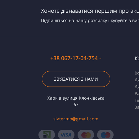
Хочете дізнаватися першим про акці
Підпишіться на нашу розсилку і купуйте з ви
+38 067-17-04-754
К
Во
ЗВ'ЯЗАТИСЯ З НАМИ
Ди
Ди
Ра
Харків вулиця Клочківська
Т
67
За
sivtermo@gmail.com