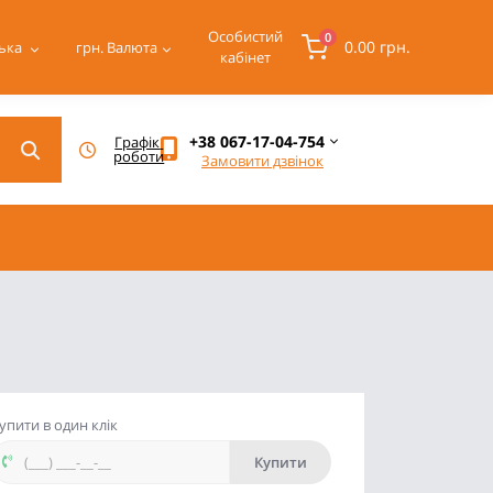
Особистий
0
0.00 грн.
ька
грн.
Валюта
кабінет
+38 067-17-04-754
Графік 
роботи
Замовити дзвінок
упити в один клік
Купити