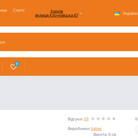
ини
Статті
Харків

Українс
вулиця Клочківська 67
0
Відгуки:
(0)
К
Виробники
Valtec
Висота: 0 см