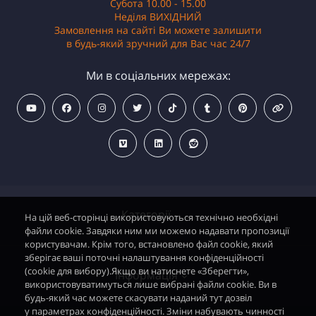
Субота 10.00 - 15.00
Неділя ВИХІДНИЙ
Замовлення на сайті Ви можете залишити
в будь-який зручний для Вас час 24/7
Ми в соціальних мережах:
Категорії
На цій веб-сторінці використовуються технічно необхідні
файли cookie. Завдяки ним ми можемо надавати пропозиції
користувачам. Крім того, встановлено файл cookie, який
зберігає ваші поточні налаштування конфіденційності
Водонагрівачі електричні
(cookie для вибору).Якщо ви натиснете «Зберегти»,
Інформація
використовуватимуться лише вибрані файли cookie. Ви в
Димохідні газові колонки
будь-який час можете скасувати наданий тут дозвіл
у параметрах конфіденційності. Зміни набувають чинності