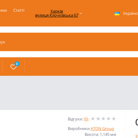
ини
Статті
Харків

Українс
вулиця Клочківська 67
0
Відгуки:
(0)
Виробники
ATON Group
Висота: 1,145 мм
З