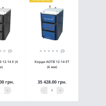
0
0
 12-14 Е (4
Корди АОТВ 12-14 ЕТ
м)
(6 мм)
00 грн.
35 428.00 грн.
 наявності
Купити
+
-
+