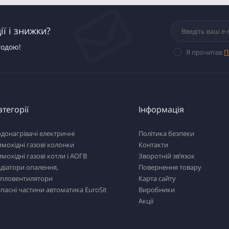
ї і знижки?
годою!
Я прочитав
П
атегорії
Інформація
донагрівачі електричні
Політика безпеки
мохідні газові колонки
Контакти
мохідні газові котли і АОГВ
Зворотній зв’язок
діатори опалення,
Повернення товару
епловентилятори
Карта сайту
пасні частини автоматика EuroSit
Виробники
Акції