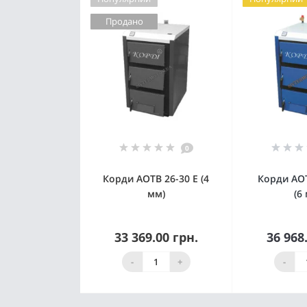
Продано
0
Корди АОТВ 26-30 Е (4
Корди АОТ
мм)
(6
33 369.00 грн.
36 968
Немає в наявності
К
-
+
-