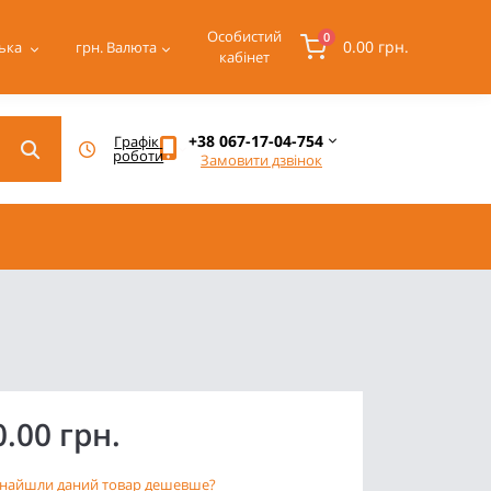
Особистий
0
0.00 грн.
ька
грн.
Валюта
кабінет
+38 067-17-04-754
Графік 
роботи
Замовити дзвінок
0.00 грн.
найшли даний товар дешевше?