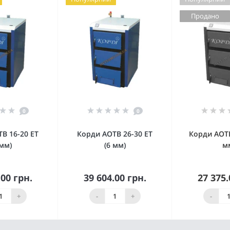
Продано
0
0
В 16-20 ЕТ
Корди АОТВ 26-30 ЕT
Корди АОТВ
 мм)
(6 мм)
м
.00 грн.
39 604.00 грн.
27 375.
упити
Купити
Немає в
+
-
+
-