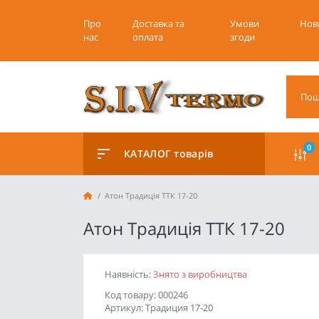
Про
Доставка та
Умови
Нов
нас
оплата
згоди
0
КАТАЛОГ товарів
Атон Традиція ТТК 17-20
Атон Традиція ТТК 17-20
Наявність:
Знято з виробництва
Код товару: 000246
Артикул: Традиция 17-20