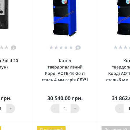
0
0
 Solid 20
Котел
Ко
гун)
твердопаливний
твердоп
Корді АОТВ-16-20 Л
Корді АОТ
сталь 4 мм серія СЛУЧ
сталь 6 мм
 грн.
30 540.00 грн.
31 862.
нято з
ництва
Купити
Ку
+
-
+
-
Популярний
Популярний