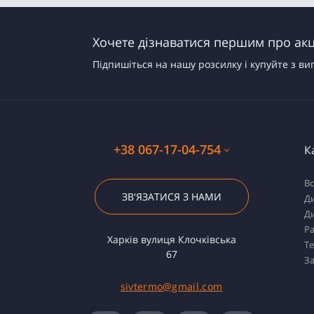
Хочете дізнаватися першим про акці
Підпишіться на нашу розсилку і купуйте з ви
+38 067-17-04-754
К
Во
ЗВ'ЯЗАТИСЯ З НАМИ
Ди
Ди
Ра
Харків вулиця Клочківська
Т
67
За
sivtermo@gmail.com