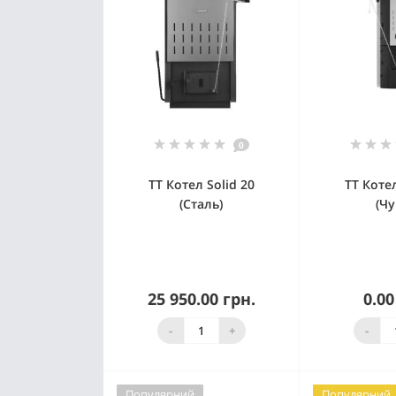
0
ТТ Котел Solid 20
ТТ Котел
(Сталь)
(Чу
25 950.00 грн.
0.00
Знято з
З
виробництва
вироб
-
+
-
Популярний
Популярний