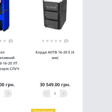
0
0
тел
Корди АОТВ 16-20 Е (4
аливний
мм)
В-16-20 ЛТ
 серія СЛУЧ
00 грн.
30 549.00 грн.
пити
Немає в наявності
+
-
+
Популярний