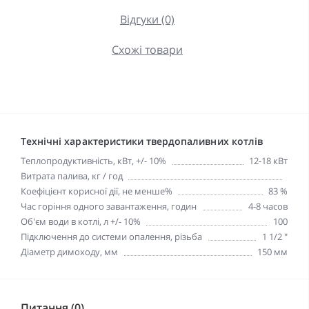
Відгуки (0)
Схожі товари
Технічні характеристики твердопаливних котлів
Теплопродуктивність, кВт, +/- 10%
12-18 кВт
Витрата палива, кг / год
Коефіцієнт корисної дії, не менше%
83 %
Час горіння одного завантаження, годин
4-8 часов
Об'єм води в котлі, л +/- 10%
100
Підключення до системи опалення, різьба
1 1/2 "
Діаметр димоходу, мм
150 мм
Питання (0)