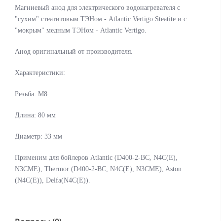
Магниевый анод для электрического водонагревателя
с
"сухим" стеатитовым ТЭНом -
Atlantic Vertigo Steatite и с
"мокрым" медным ТЭНом -
Atlantic Vertigo.
Анод
оригинальный от производителя.
Характеристики:
Резьба: М8
Длина: 80 мм
Диаметр: 33 мм
Применим для бойлеров Atlantic (D400-2-ВС, N4C(E),
N3CME), Thermor (D400-2-ВС, N4C(E), N3CME), Aston
(N4C(E)), Delfa(N4C(Е)).