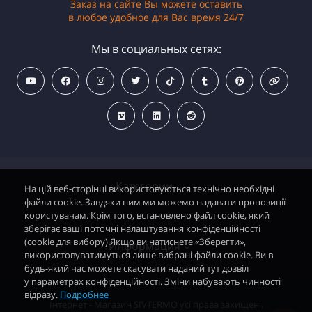
Заказ на сайте Вы можете оставить
в любое удобное для Вас время 24/7
Мы в социальных сетях:
Категории
На цій веб-сторінці використовуються технічно необхідні
файли cookie. Завдяки ним ми можемо надавати пропозиції
користувачам. Крім того, встановлено файл cookie, який
зберігає ваші поточні налаштування конфіденційності
Водонагреватели электрические
(cookie для вибору).Якщо ви натиснете «Зберегти»,
Информация
використовуватимуться лише вибрані файли cookie. Ви в
Дымоходные газовые колонки
будь-який час можете скасувати наданий тут дозвіл
у параметрах конфіденційності. Зміни набувають чинності
Дымоходные газовые котлы и АОГВ
відразу.
Подробнее
Политика безопасности
Інтернет - Магазин SIVTERMO усі права захищені.