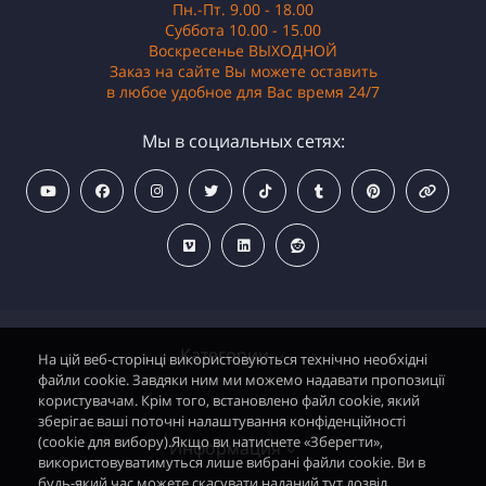
Пн.-Пт. 9.00 - 18.00
Суббота 10.00 - 15.00
Воскресенье ВЫХОДНОЙ
Заказ на сайте Вы можете оставить
в любое удобное для Вас время 24/7
Мы в социальных сетях:
Категории
На цій веб-сторінці використовуються технічно необхідні
файли cookie. Завдяки ним ми можемо надавати пропозиції
користувачам. Крім того, встановлено файл cookie, який
зберігає ваші поточні налаштування конфіденційності
Водонагреватели электрические
(cookie для вибору).Якщо ви натиснете «Зберегти»,
Информация
використовуватимуться лише вибрані файли cookie. Ви в
Дымоходные газовые колонки
будь-який час можете скасувати наданий тут дозвіл