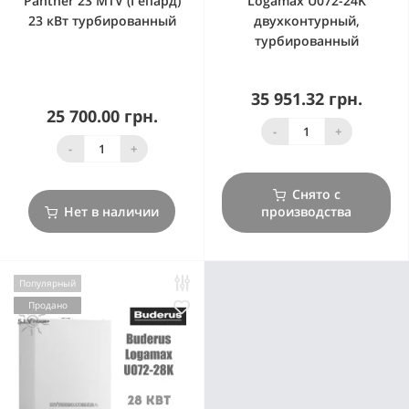
Panther 23 MTV (Гепард)
Logamax U072-24K
23 кВт турбированный
двухконтурный,
турбированный
35 951.32 грн.
25 700.00 грн.
-
+
-
+
Снято с
Нет в наличии
производства
Популярный
Продано