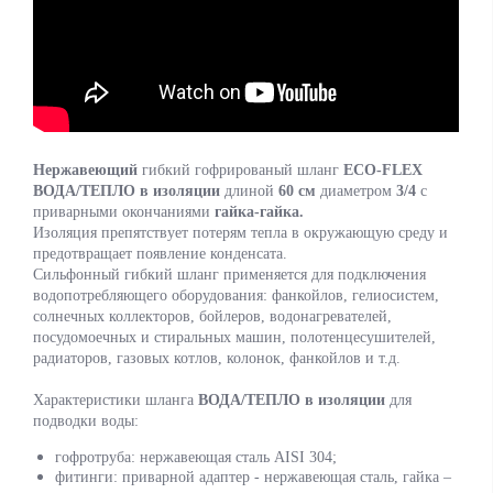
Нержавеющий
гибкий гофрированый шланг
ECO-FLEX
ВОДА/ТЕПЛО в изоляции
длиной
60 см
диаметром
3/4
с
приварными окончаниями
гайка-гайка.
Изоляция препятствует потерям тепла в окружающую среду и
предотвращает появление конденсата.
Сильфонный гибкий шланг применяется для подключения
водопотребляющего оборудования: фанкойлов, гелиосистем,
солнечных коллекторов, бойлеров, водонагревателей,
посудомоечных и стиральных машин, полотенцесушителей,
радиаторов, газовых котлов, колонок, фанкойлов и т.д.
Характеристики шланга
ВОДА/ТЕПЛО в изоляции
для
подводки воды:
гофротруба: нержавеющая сталь AISI 304;
фитинги: приварной адаптер - нержавеющая сталь, гайка –