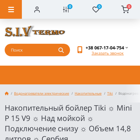
0
0
0
+38 067-17-04-754
Заказать звонок
Водонагреватели электрические
Накопительные
Tiki
Водонагреват
Накопительный бойлер Tiki ☼ Mini
P 15 V9 ☼ Над мойкой ☼
Подключение снизу ☼ Объем 14,8
литров ☼ Сербия