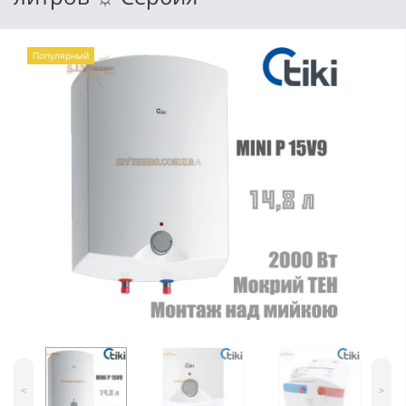
Популярный
<
>