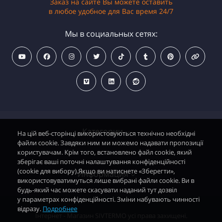
Заказ на сайте Вы можете оставить
в любое удобное для Вас время 24/7
Мы в социальных сетях:
Категории
На цій веб-сторінці використовуються технічно необхідні
файли cookie. Завдяки ним ми можемо надавати пропозиції
користувачам. Крім того, встановлено файл cookie, який
зберігає ваші поточні налаштування конфіденційності
Водонагреватели электрические
(cookie для вибору).Якщо ви натиснете «Зберегти»,
Информация
використовуватимуться лише вибрані файли cookie. Ви в
Дымоходные газовые колонки
будь-який час можете скасувати наданий тут дозвіл
у параметрах конфіденційності. Зміни набувають чинності
Дымоходные газовые котлы и АОГВ
відразу.
Подробнее
Политика безопасности
Інтернет - Магазин SIVTERMO усі права захищені.