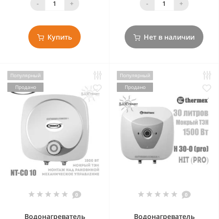
-
+
-
+
Купить
Нет в наличии
Популярный
Популярный
Продано
Продано
0
0
Водонагреватель
Водонагреватель