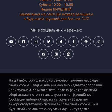
Субота 10.00 - 15.00
Неділя ВИХІДНИЙ
Замовлення на сайті Ви можете залишити
в будь-який зручний для Вас час 24/7
Ми в соціальних мережах:
Категорії
На цій веб-сторінці використовуються технічно необхідні
файли cookie. Завдяки ним ми можемо надавати пропозиції
користувачам. Крім того, встановлено файл cookie, який
зберігає ваші поточні налаштування конфіденційності
Водонагрівачі електричні
(cookie для вибору).Якщо ви натиснете «Зберегти»,
Інформація
використовуватимуться лише вибрані файли cookie. Ви в
Димохідні газові колонки
будь-який час можете скасувати наданий тут дозвіл