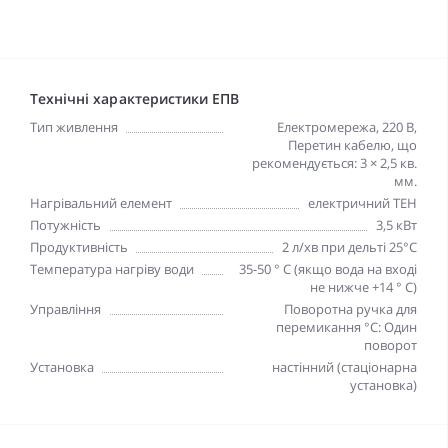
Технічні характеристики ЕПВ
Тип живлення
Електромережа, 220 В,
Перетин кабелю, що
рекомендується: 3 × 2,5 кв.
мм.
Нагрівальний елемент
електричний ТЕН
Потужність
3,5 кВт
Продуктивність
2 л/хв при дельті 25°С
Температура нагріву води
35-50 ° С (якщо вода на вході
не нижче +14 ° С)
Управління
Поворотна ручка для
перемикання °С: Один
поворот
Установка
настінний (стаціонарна
установка)