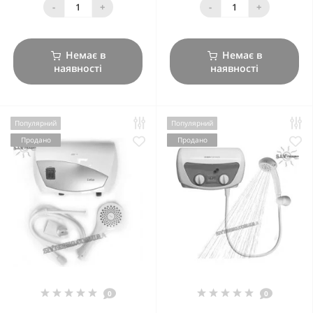
-
+
-
+
Немає в
Немає в
наявності
наявності
Популярний
Популярний
Продано
Продано
0
0