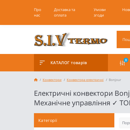
Про
Доставка та
Умови
Нов
нас
оплата
згоди
0
КАТАЛОГ товарів
Конвектори
Конвектора електричні
Bonjour
Електричні конвектори Bonj
Механічне управління ✓ ТОВ
Категорії