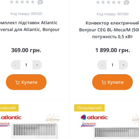
0
0
Код товару: 005335
Код товару: 001060
мплект підставок Atlantic
Конвектор електрични
versal для Atlantic, Bonjour
Bonjour CEG BL-Meca/M (50
потужність 0,5 кВт
369.00 грн.
1 899.00 грн.
-
+
-
+
Купити
Купити
улярний
Популярний