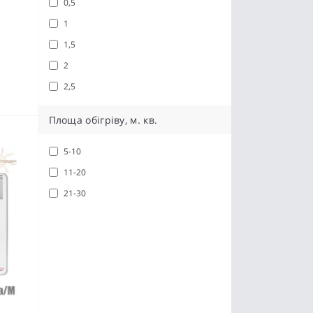
0,5
1
1,5
2
2,5
Площа обігріву, м. кв.
5-10
11-20
21-30