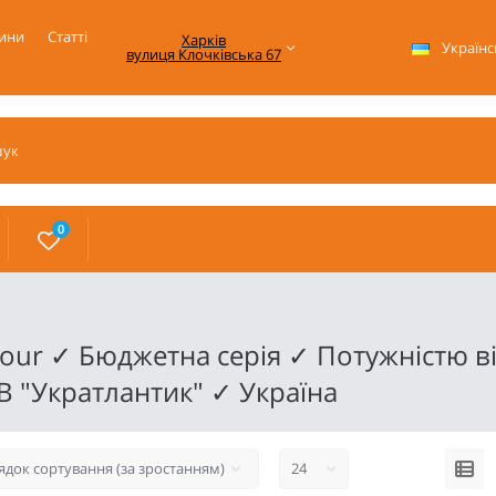
ини
Статті
Харків

Українс
вулиця Клочківська 67
0
our ✓ Бюджетна серія ✓ Потужністю ві
 "Укратлантик" ✓ Україна