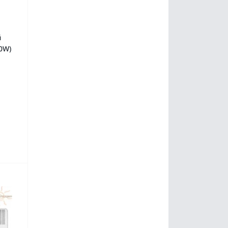
й
0W)