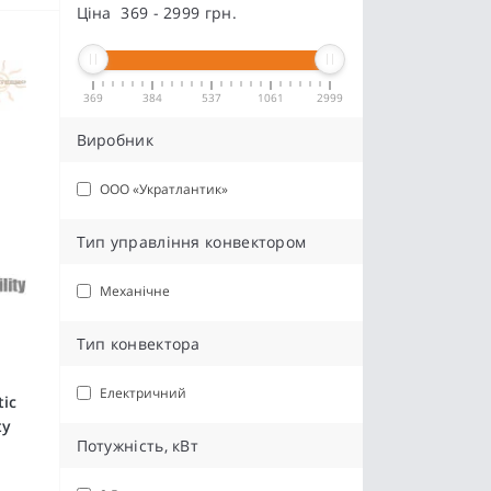
Ціна
369
-
2999
грн.
369
384
537
1061
2999
Виробник
ООО «Укратлантик»
Тип управління конвектором
Механічне
Тип конвектора
Електричний
ic
ty
Потужність, кВт