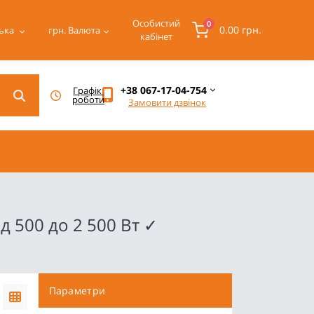
Особистий
0
0.00 грн.
ька
грн.
Валюта
кабінет
+38 067-17-04-754
Графік 
роботи
Замовити дзвінок
д 500 до 2 500 Вт ✓
Параметри