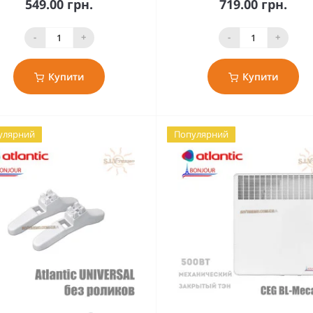
549.00 грн.
719.00 грн.
-
+
-
+
Купити
Купити
улярний
Популярний