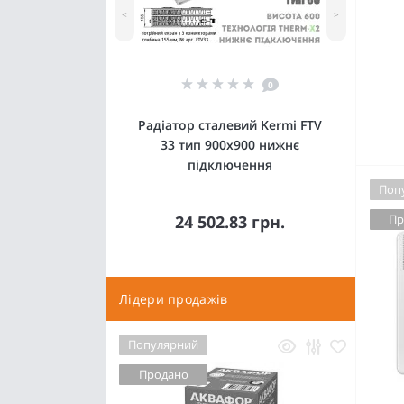
<
>
0
Радіатор сталевий Kermi FTV
33 тип 900x900 нижнє
підключення
Поп
24 502.83 грн.
Пр
Лідери продажів
Популярний
Продано