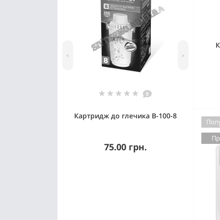
К
<
>
0
Картридж до глечика В-100-8
Поп
Пр
75.00 грн.