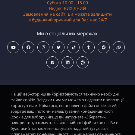
Субота 10.00 - 15.00
Неділя ВИХІДНИЙ
Замовлення на сайті Ви можете залишити
в будь-який зручний для Вас час 24/7
Ми в соціальних мережах:
Категорії
На цій веб-сторінці використовуються технічно необхідні
файли cookie. Завдяки ним ми можемо надавати пропозиції
користувачам. Крім того, встановлено файл cookie, який
зберігає ваші поточні налаштування конфіденційності
Водонагрівачі електричні
(cookie для вибору).Якщо ви натиснете «Зберегти»,
Інформація
використовуватимуться лише вибрані файли cookie. Ви в
Димохідні газові колонки
будь-який час можете скасувати наданий тут дозвіл
у параметрах конфіденційності. Зміни набувають чинності