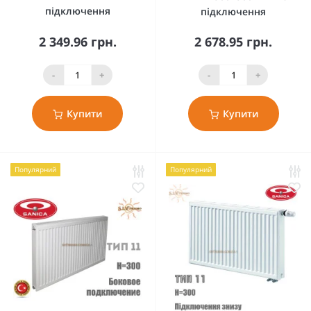
підключення
підключення
2 349.96 грн.
2 678.95 грн.
-
+
-
+
Купити
Купити
Популярний
Популярний