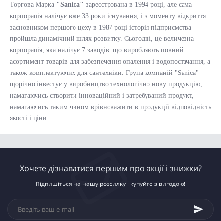
Торгова Марка
"Sanica"
зареєстрована в 1994 році, але сама
корпорація налічує вже 33 роки існування, і з моменту відкриття
засновником першого цеху в 1987 році історія підприємства
пройшла динамічний шлях розвитку. Сьогодні, це величезна
корпорація, яка налічує 7 заводів, що виробляють повний
асортимент товарів для забезпечення опалення і водопостачання, а
також комплектуючих для сантехніки. Група компаній "Sanica"
щорічно інвестує у виробництво технологічно нову продукцію,
намагаючись створити інноваційний і затребуваний продукт,
намагаючись таким чином врівноважити в продукції відповідність
якості і ціни.
Хочете дізнаватися першим про акції і знижки?
Підпишіться на нашу розсилку і купуйте з вигодою!