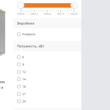
38800
38803
38828
38914
50600
Виробник
Protherm
Потужність, кВт
6
9
12
14
erm
18
 з
21
24