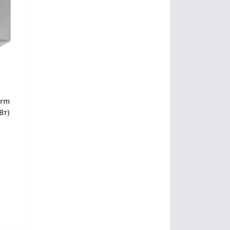
erm
Вт)