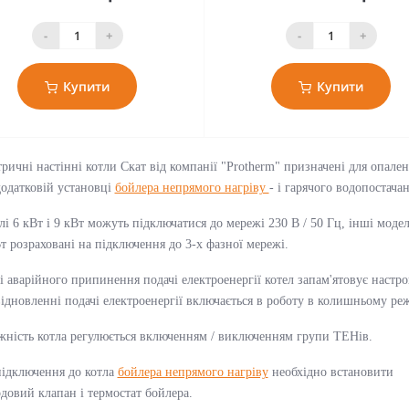
-
+
-
+
Купити
Купити
ричні настінні котли Скат від компанії "Protherm" призначені для опален
одатковій установці
бойлера непрямого нагріву
- і гарячого водопостача
і 6 кВт і 9 кВт можуть підключатися до мережі 230 В / 50 Гц, інші модел
т розраховані на підключення до 3-х фазної мережі.
і аварійного припинення подачі електроенергії котел запам'ятовує настро
ідновленні подачі електроенергії включається в роботу в колишньому ре
ність котла регулюється включенням / виключенням групи ТЕНів.
підключення до котла
бойлера непрямого нагріву
необхідно встановити
довий клапан і термостат бойлера.