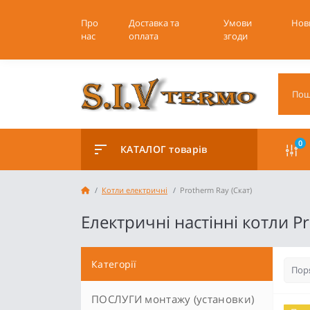
Про
Доставка та
Умови
Нов
нас
оплата
згоди
0
КАТАЛОГ товарів
Котли електричні
Protherm Ray (Скат)
Електричні настінні котли P
Категорії
ПОСЛУГИ монтажу (установки)