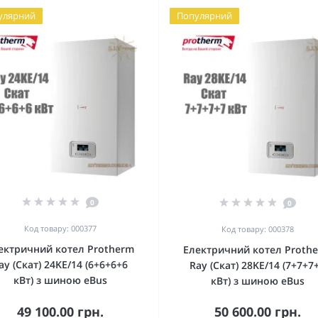
улярний
Популярний
0
0
Код товару: 000377
Код товару: 000378
ектричний котел Protherm
Електричний котел Proth
ay (Скат) 24KE/14 (6+6+6+6
Ray (Скат) 28KE/14 (7+7+7
кВт) з шиною eBus
кВт) з шиною eBus
49 100.00 грн.
50 600.00 грн.