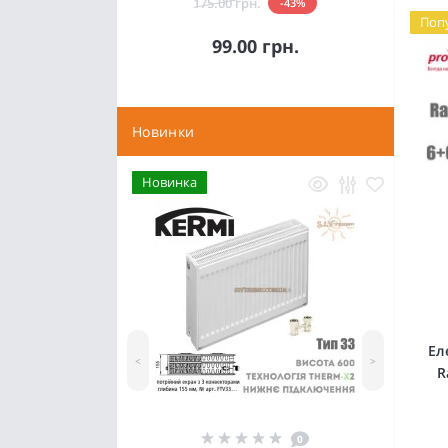
175.00 грн.
-43%
Поп
99.00 грн.
Новинки
Новинка
Ел
<
>
R
0