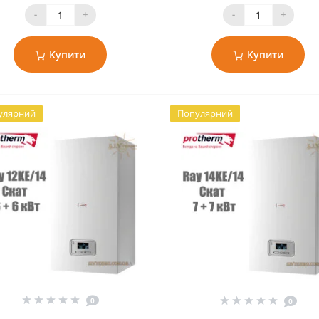
-
+
-
+
Купити
Купити
улярний
Популярний
0
0