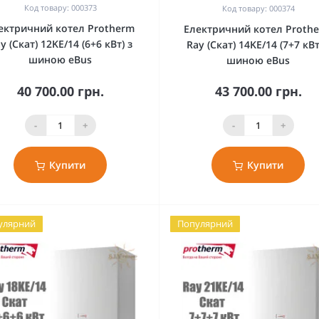
Код товару: 000373
Код товару: 000374
ектричний котел Protherm
Електричний котел Proth
y (Скат) 12KE/14 (6+6 кВт) з
Ray (Скат) 14KE/14 (7+7 кВт
шиною eBus
шиною eBus
40 700.00 грн.
43 700.00 грн.
-
+
-
+
Купити
Купити
улярний
Популярний