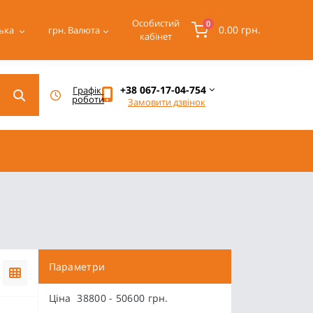
Особистий
0
0.00 грн.
ька
грн.
Валюта
кабінет
+38 067-17-04-754
Графік 
роботи
Замовити дзвінок
Параметри
Ціна
38800
-
50600
грн.