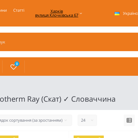
ини
Статті
Харків

Українс
вулиця Клочківська 67
0
rotherm Ray (Скат) ✓ Словаччина