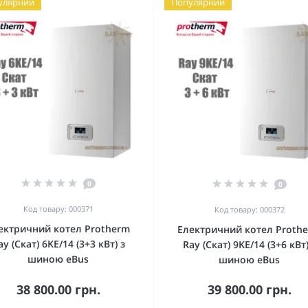
улярний
Популярний
0
0
Код товару: 000371
Код товару: 000372
ектричний котел Protherm
Електричний котел Proth
ay (Скат) 6KE/14 (3+3 кВт) з
Ray (Скат) 9KE/14 (3+6 кВт)
шиною eBus
шиною eBus
38 800.00 грн.
39 800.00 грн.