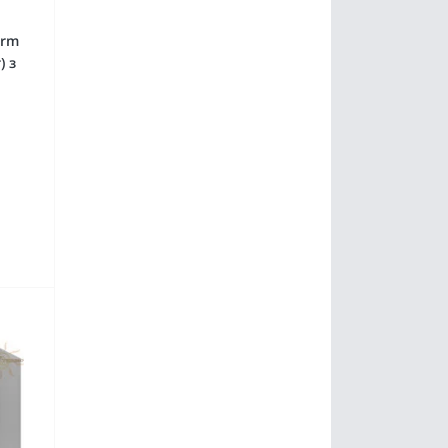
erm
) з