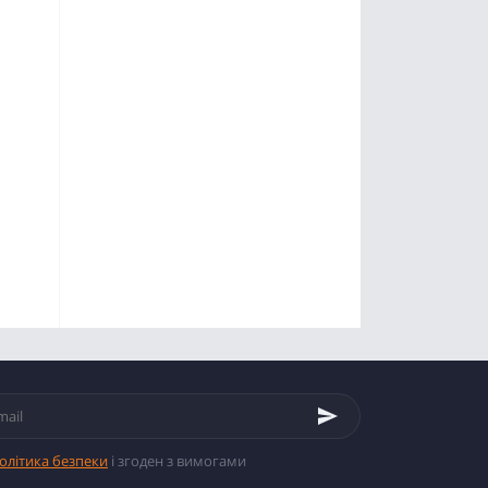
олітика безпеки
і згоден з вимогами