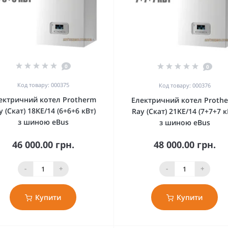
0
0
Код товару: 000375
Код товару: 000376
ектричний котел Protherm
Електричний котел Proth
y (Скат) 18KE/14 (6+6+6 кВт)
Ray (Скат) 21KE/14 (7+7+7 к
з шиною eBus
з шиною eBus
46 000.00 грн.
48 000.00 грн.
-
+
-
+
Купити
Купити