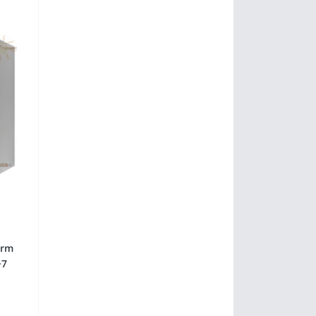
erm
+7