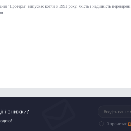
нія "Протерм" випускає котли з 1991 року, якість і надійність перевірені
ми.
ї і знижки?
годою!
Я прочитав
П