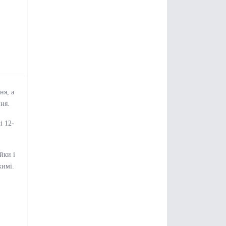
ня, а
ння.
і 12-
йки і
жимі.