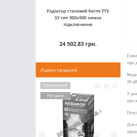
Радіатор сталевий Kermi FTV
33 тип 900x900 нижнє
підключення
24 502.83 грн.
Елект
при д
Лідери продажів
Модел
28 кВ
Популярний
У раз
Продано
при в
Потуж
Для 
трихо