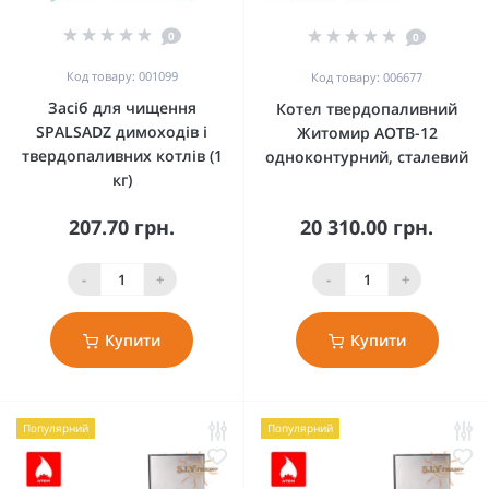
0
0
Код товару: 001099
Код товару: 006677
Засіб для чищення
Котел твердопаливний
SPALSADZ димоходів і
Житомир АОТВ-12
твердопаливних котлів (1
одноконтурний, сталевий
кг)
207.70 грн.
20 310.00 грн.
-
+
-
+
Купити
Купити
Популярний
Популярний