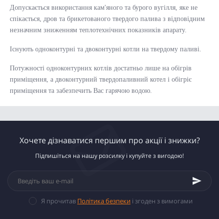
Допускається використання кам'яного та бурого вугілля, яке не
спікається, дров та брикетованого твердого палива з відповідним
незначним зниженням теплотехнічних показників апарату.
Існують одноконтурні та двоконтурні котли на твердому паливі.
Потужності одноконтурних котлів достатньо лише на обігрів
приміщення, а двоконтурний твердопаливний котел і обігріє
приміщення та забезпечить Вас гарячою водою.
Хочете дізнаватися першим про акції і знижки?
Підпишіться на нашу розсилку і купуйте з вигодою!
Я прочитав
Політика безпеки
і згоден з вимогами