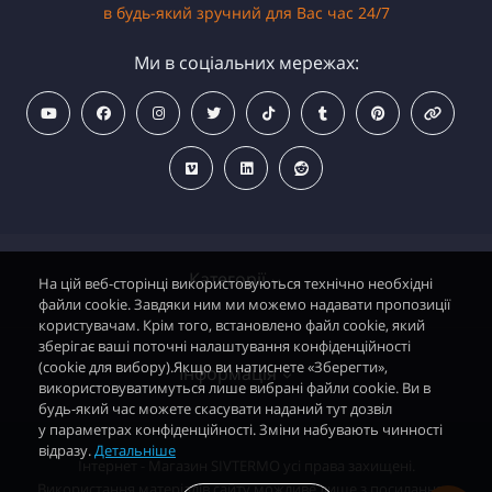
в будь-який зручний для Вас час 24/7
Ми в соціальних мережах:
Категорії
На цій веб-сторінці використовуються технічно необхідні
файли cookie. Завдяки ним ми можемо надавати пропозиції
користувачам. Крім того, встановлено файл cookie, який
зберігає ваші поточні налаштування конфіденційності
Водонагрівачі електричні
(cookie для вибору).Якщо ви натиснете «Зберегти»,
Інформація
використовуватимуться лише вибрані файли cookie. Ви в
Димохідні газові колонки
будь-який час можете скасувати наданий тут дозвіл
у параметрах конфіденційності. Зміни набувають чинності
Димохідні газові котли і АОГВ
відразу.
Детальніше
Політика безпеки
Інтернет - Магазин SIVTERMO усі права захищені.
Радіатори опалення, Тепловентилятори
Використання матеріалів сайту можливе лише з посиланням