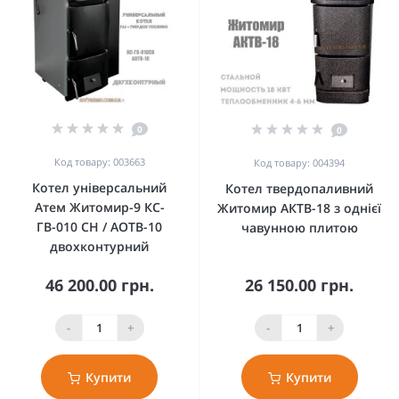
0
0
Код товару: 003663
Код товару: 004394
Котел універсальний
Котел твердопаливний
Атем Житомир-9 КС-
Житомир АКТВ-18 з однієї
ГВ-010 СН / АОТВ-10
чавунною плитою
двохконтурний
46 200.00 грн.
26 150.00 грн.
-
+
-
+
Купити
Купити