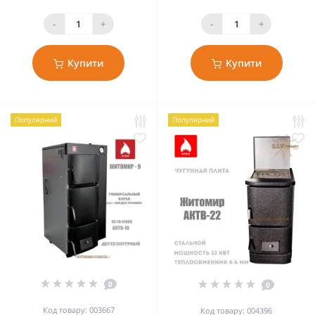
-
+
-
+
Купити
Купити
Популярний
Популярний
0
0
Код товару: 003667
Код товару: 004396