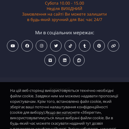
Субота 10.00 - 15.00
Неділя ВИХІДНИЙ
Замовлення на сайті Ви можете залишити
в будь-який зручний для Вас час 24/7
Ми в соціальних мережах:
Категорії
На цій веб-сторінці використовуються технічно необхідні
файли cookie. Завдяки ним ми можемо надавати пропозиції
користувачам. Крім того, встановлено файл cookie, який
зберігає ваші поточні налаштування конфіденційності
Водонагрівачі електричні
(cookie для вибору).Якщо ви натиснете «Зберегти»,
Інформація
використовуватимуться лише вибрані файли cookie. Ви в
Димохідні газові колонки
будь-який час можете скасувати наданий тут дозвіл
у параметрах конфіденційності. Зміни набувають чинності