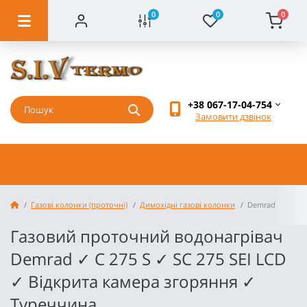
0
0
0
+38 067-17-04-754
Замовити дзвінок
Газові колонки (проточні)
Димохідні газові колонки
Demrad
Газовий проточний водонагрівач
Demrad ✓ C 275 S ✓ SC 275 SEI LCD
✓ Відкрита камера згоряння ✓
Туреччина