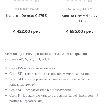
0
0
Код товару: 000388
Код товару: 000389
Колонка Demrad C 275 S
Колонка Demrad SC 275
SEI LCD
4 422.00 грн.
4 686.00 грн.
Залежно від системи розпалювання можливі
6 варіантів
виконання-B; S; SE; SEI; SH; F
Серія B/S – п'єзо розпалювання
Серія SE - електророзпалювання від елемента живлення
Серія SEI- електророзпалювання без пілотного пальника з
іонізацією полум'я
Серія SH – розпалювання від гідротурбіни
Серія F - із закритою камерою згоряння (turbo) -Електронний
розпал (енергозалежна)