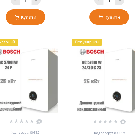
-
+
-
+
Купити
Купити
улярний
Популярний
0
0
Код товару: 005621
Код товару: 005619