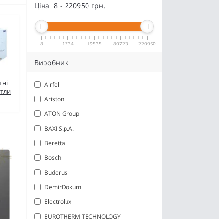
Ціна
8
-
220950
грн.
8
1734
19535
80723
220950
Виробник
тні
Airfel
отли
Ariston
ATON Group
BAXI S.p.A.
Beretta
Bosch
Buderus
DemirDokum
Electrolux
EUROTHERM TECHNOLOGY