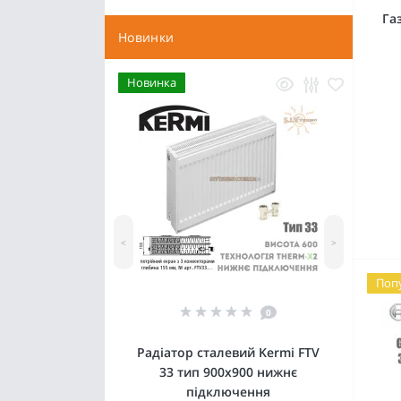
Га
Новинки
Новинка
<
>
Поп
0
Радіатор сталевий Kermi FTV
33 тип 900x900 нижнє
підключення