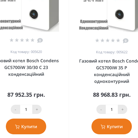
0
0
Код товару: 005620
Код товару: 005622
зовий котел Bosch Condens
Газовий котел Bosch Cond
GC5700iW 30/30 C 23
GC5700iW 35 P
конденсаційний
конденсаційний
одноконтурний
87 952.35 грн.
88 968.83 грн.
-
+
-
+
Купити
Купити