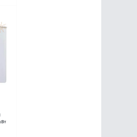
M
кВт