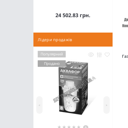
24 502.83 грн.
Лідери продажів
Популярний
Га
Продано
<
>
0