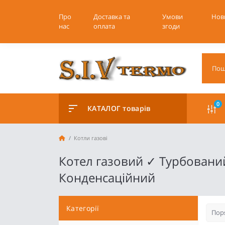
Про
Доставка та
Умови
Нов
нас
оплата
згоди
0
КАТАЛОГ товарів
Котли газові
Котел газовий ✓ Турбовани
Конденсаційний
Категорії