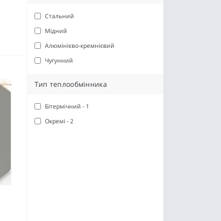
Стальний
Мідний
Алюмінієво-кремнієвий
Чугунний
Тип теплообмінника
Бітермічний - 1
Окремі - 2