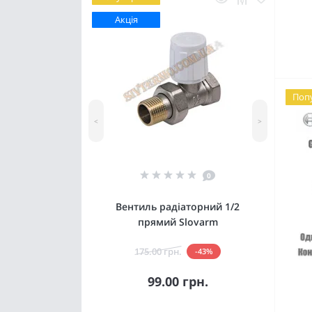
Акція
Поп
<
>
0
Вентиль радіаторний 1/2
прямий Slovarm
175.00 грн.
-43%
99.00 грн.