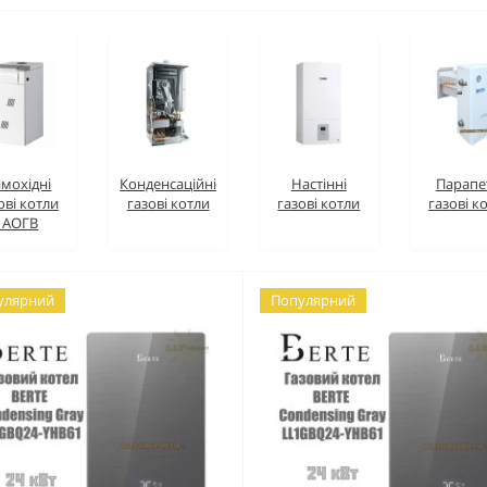
мохідні
Конденсаційні
Настінні
Парапе
ові котли
газові котли
газові котли
газові к
і АОГВ
улярний
Популярний