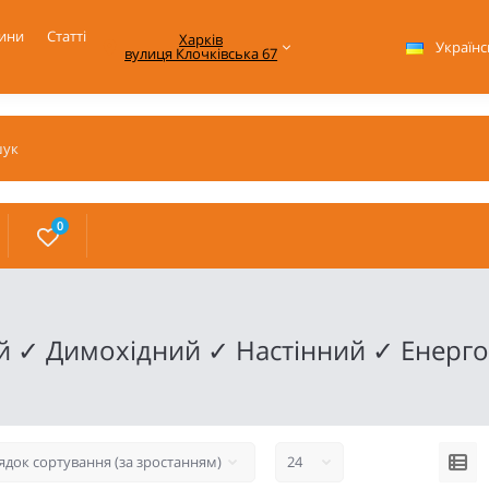
ини
Статті
Харків

Українс
вулиця Клочківська 67
0
й ✓ Димохідний ✓ Настінний ✓ Енерг