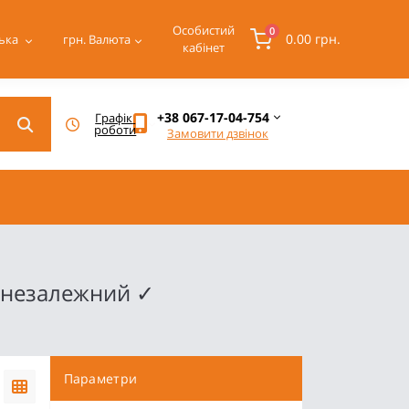
Особистий
0
0.00 грн.
ька
грн.
Валюта
кабінет
+38 067-17-04-754
Графік 
роботи
Замовити дзвінок
онезалежний ✓
Параметри