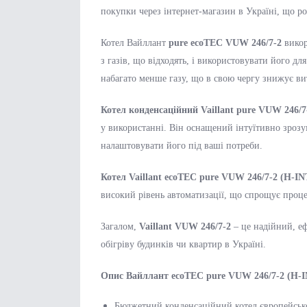
покупки через інтернет-магазин в Україні, що р
Котел Вайллант
pure ecoTEC VUW 246/7-2
викор
з газів, що відходять, і використовувати його д
набагато менше газу, що в свою чергу знижує ви
Котел конденсаційний Vaillant pure VUW 246/7
у використанні. Він оснащений інтуїтивно зрозу
налаштовувати його під ваші потреби.
Котел Vaillant ecoTEC pure VUW 246/7-2 (H-IN
високий рівень автоматизації, що спрощує проце
Загалом,
Vaillant VUW 246/7-2
– це надійний, еф
обігріву будинків чи квартир в Україні.
Опис Вайллант ecoTEC pure VUW 246/7-2 (H-I
Бюджетний конденсаційний котел європейськ