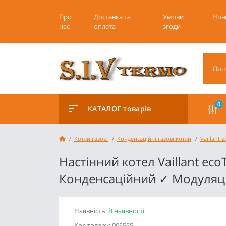
Про
Доставка та
Умови
Нов
нас
оплата
згоди
0
КАТАЛОГ товарів
Котли газові
Конденсаційні газові котли
Vaillant 
Настінний котел Vaillant eco
Конденсаційний ✓ Модуляці
Наявність:
В наявності
Код товару: 005555