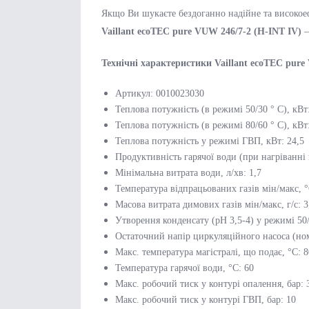
Якщо Ви шукаєте бездоганно надійне та високое
Vaillant ecoTEC pure VUW 246/7-2 (H-INT IV)
–
Технічні характеристики Vaillant ecoTEC pure
Артикул: 0010023030
Теплова потужність (в режимі 50/30 ° C), кВт:
Теплова потужність (в режимі 80/60 ° С), кВт:
Теплова потужність у режимі ГВП, кВт: 24,5
Продуктивність гарячої води (при нагріванні 
Мінімальна витрата води, л/хв: 1,7
Температура відпрацьованих газів мін/макс, °
Масова витрата димових газів мін/макс, г/с: 3
Утворення конденсату (pH 3,5-4) у режимі 50/
Остаточний напір циркуляційного насоса (ном
Макс. температура магістралі, що подає, °C: 8
Температура гарячої води, °С: 60
Макс. робочий тиск у контурі опалення, бар: 
Макс. робочий тиск у контурі ГВП, бар: 10