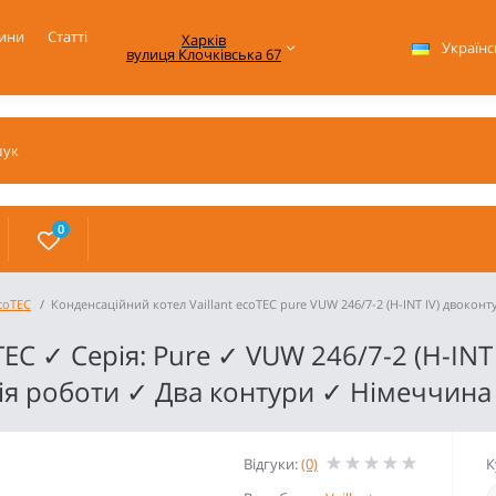
ини
Статті
Харків

Українс
вулиця Клочківська 67
0
ecoTEC
Конденсаційний котел Vaillant ecoTEC pure VUW 246/7-2 (H-INT IV) двокон
TEC ✓ Серія: Pure ✓ VUW 246/7-2 (H-INT 
я роботи ✓ Два контури ✓ Німеччина
Відгуки:
(0)
К