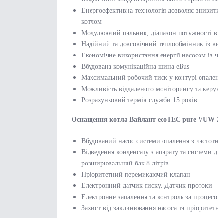
Енергоефективна технологія дозволяє знизит
котлом
Модулюючий пальник, діапазон потужності в
Надійний та довговічний теплообмінник із ви
Економічне використання енергії насосом із
Вбудована комунікаційна шина eBus
Максимальний робочий тиск у контурі опаленн
Можливість віддаленого моніторингу та керу
Розрахунковий термін служби 15 років
Оснащення котла Вайлант ecoTEC pure VUW 24
Вбудований насос системи опалення з часто
Відведення конденсату з апарату та системи 
розширювальний бак 8 літрів
Пріоритетний перемикаючий клапан
Електронний датчик тиску. Датчик протоки
Електронне запалення та контроль за процесо
Захист від заклинювання насоса та пріоритет