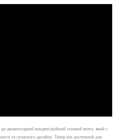
 це двоконтурний конденсаційний газовий котел, який є
ності та сучасного дизайну. Тепер він доступний для