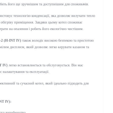
обить його ще зручнішим та доступнішим для споживачів.
истовує технологію конденсації, яка дозволяє вилучати тепло
ля обігріву приміщення. Завдяки цьому котел споживає
трати на опалення і робить його екологічно чистішим.
-2 (H-INT IV)
також володіє високою безпекою та простотою
мілим дисплеєм, який дозволяє легко керувати казаном та
T IV)
легко встановлюється та обслуговується. Він має
с налаштування та експлуатації.
ективний та сучасний котел, який ідеально підходить для
NT IV):
ого виробництва