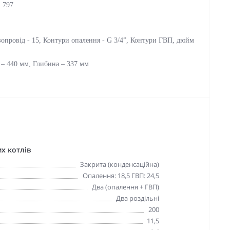
: 797
зопровід - 15, Контури опалення - G 3/4”, Контури ГВП, дюйм
 – 440 мм, Глибина – 337 мм
х котлів
Закрита (конденсаційна)
Опалення: 18,5 ГВП: 24,5
Два (опалення + ГВП)
Два роздільні
200
11,5