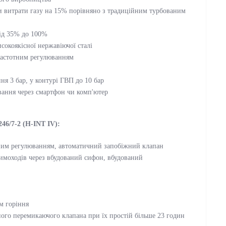
и витрати газу на 15% порівняно з традиційним турбованим
ід 35% до 100%
сокоякісної нержавіючої сталі
 частотним регулюванням
я 3 бар, у контурі ГВП до 10 бар
вання через смартфон чи комп'ютер
6/7-2 (H-INT IV):
тним регулюванням, автоматичний запобіжний клапан
димоходів через вбудований сифон, вбудований
м горіння
ного перемикаючого клапана при їх простій більше 23 годин