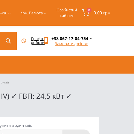
Особистий
0
0.00 грн.
ька
грн.
Валюта
кабінет
+38 067-17-04-754
Графік 
роботи
Замовити дзвінок
турний
IV) ✓ ГВП: 24,5 кВт ✓
упити в один клік