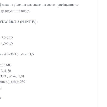
фективне рішення для опалення свого приміщення, то
 це відмінний вибір.
 VUW 246/7-2 (H-INT IV):
 7,2-20,2
 6,5-18,5
на ΔT=30°C), л/хв: 11,5
C: 44/85
,2/11,70
30°С, л/год: 1,91
інал.), мбар: 250
0
3