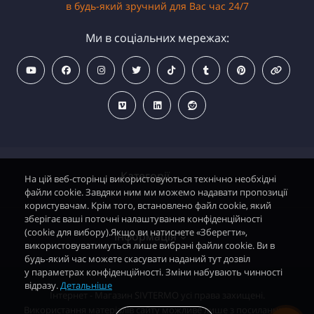
в будь-який зручний для Вас час 24/7
Ми в соціальних мережах:
Категорії
На цій веб-сторінці використовуються технічно необхідні
файли cookie. Завдяки ним ми можемо надавати пропозиції
користувачам. Крім того, встановлено файл cookie, який
зберігає ваші поточні налаштування конфіденційності
Водонагрівачі електричні
(cookie для вибору).Якщо ви натиснете «Зберегти»,
Інформація
використовуватимуться лише вибрані файли cookie. Ви в
Димохідні газові колонки
будь-який час можете скасувати наданий тут дозвіл
у параметрах конфіденційності. Зміни набувають чинності
Димохідні газові котли і АОГВ
відразу.
Детальніше
Політика безпеки
Інтернет - Магазин SIVTERMO усі права захищені.
Радіатори опалення, Тепловентилятори
Використання матеріалів сайту можливе лише з посиланням