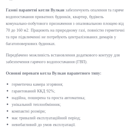
Газові парапетні котли Вулкан
забезпечують опалення та гаряче
водопостачання приватних будинків, квартир, будівель
комунально-побутового призначення з опалювальною площею від
70 до 160 м2. Працюють на природному газі, повністю герметичні
та при підключенні не потребують централізованих димарів у
багатоповерхових будинках.
Передбачено можливість встановлення додаткового контуру для
забезпечення гарячого водопостачання (ГВП).
Основні переваги котла Вулкан парапетного типу:
герметична камера згоряння;
гарантований ККД 92%;
надійна, поширена та проста автоматика;
унікальний теплообмінник;
компактні розміри;
має тривалий експлуатаційний період;
невибагливий до умов експлуатації.