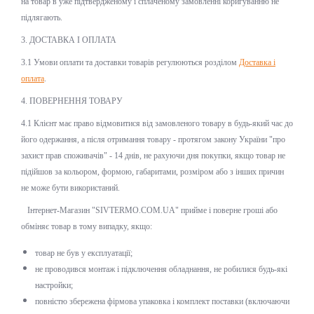
на товар в уже підтвердженому і сплаченому замовленні коригуванню не
підлягають.
3. ДОСТАВКА І ОПЛАТА
3.1 Умови оплати та доставки товарів регулюються розділом
Доставка і
оплата
.
4. ПОВЕРНЕННЯ ТОВАРУ
4.1 Клієнт має право відмовитися від замовленого товару в будь-який час до
його одержання, а після отримання товару - протягом закону України "про
захист прав споживачів" - 14 днів, не рахуючи дня покупки, якщо товар не
підійшов за кольором, формою, габаритами, розміром або з інших причин
не може бути використаний.
Інтернет-Магазин "SIVTERMO.COM.UA" прийме і поверне гроші або
обміняє товар в тому випадку, якщо:
товар не був у експлуатації;
не проводився монтаж і підключення обладнання, не робилися будь-які
настройки;
повністю збережена фірмова упаковка і комплект поставки (включаючи