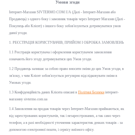
Умови згоди
Інтернет-Магазин SIVTERMO.COM.UA (Далі - Інтернет-Магазин або
Продавець) з одного боку і замовник товарів через Інтернет Магазин (Далі -
Покупець або Клієнт) з іншого боку зобов'язуються дотримуватися умов
даної угоди.
1. РЕЄСТРАЦІЯ КОРИСТУВАЧІВ, ПРИЙОМ І ОБРОБКА ЗАМОВЛЕНЬ
1.1 Реєстрація користувача і оформлення користувачем замовлення
означають його згоду дотримуватися цих Умов угоди.
1.2 Продавець залишає за собою право вносити зміни до цих Умов угоди, в
зв'язку, з чим Клієнт зобов'язується регулярно відслідковувати зміни в
Умовах угоди.
1.3 Конфіденційність даних Клієнта описані в
Політиці Безпеки
інтернет-
магазину sivtermo.com.ua
1.4 Замовлення на продаж товарів через Інтернет-Магазин приймаються, як
від зареєстрованих користувачів, так і незареєстрованих, а так само через
телефон, а в разі необхідності уточнення характеристик деяких товарів - за
допомогою електронної пошти, і сервісу виїзного офісу.