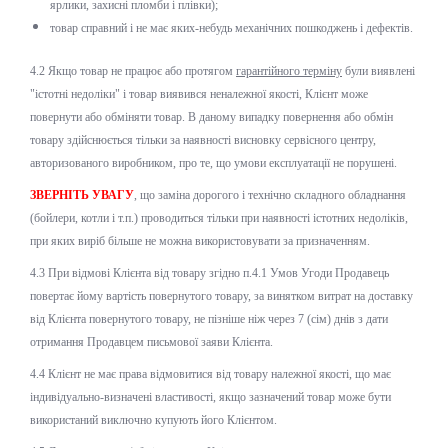
ярлики, захисні пломби і плівки);
товар справний і не має яких-небудь механічних пошкоджень і дефектів.
4.2 Якщо товар не працює або протягом
гарантійного терміну
були виявлені
"істотні недоліки" і товар виявився неналежної якості, Клієнт може
повернути або обміняти товар. В даному випадку повернення або обмін
товару здійснюється тільки за наявності висновку сервісного центру,
авторизованого виробником, про те, що умови експлуатації не порушені.
ЗВЕРНІТЬ УВАГУ
, що заміна дорогого і технічно складного обладнання
(бойлери, котли і т.п.) проводиться тільки при наявності істотних недоліків,
при яких виріб більше не можна використовувати за призначенням.
4.3 При відмові Клієнта від товару згідно п.4.1 Умов Угоди Продавець
повертає йому вартість повернутого товару, за винятком витрат на доставку
від Клієнта повернутого товару, не пізніше ніж через 7 (сім) днів з дати
отримання Продавцем письмової заяви Клієнта.
4.4 Клієнт не має права відмовитися від товару належної якості, що має
індивідуально-визначені властивості, якщо зазначений товар може бути
використаний виключно купують його Клієнтом.