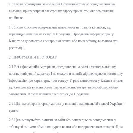
1.5 Після розміщення замовлення Покупець отримує повідомлення на
вказаний при реєстрації електронну адресу про те, то його замовлення
прийняте.
1.6 Якщо клієнтом оформлений замовлення на товар в кількості, що
перевищує наявний на складі у Продавця, Продавець інформує про це
Клієнта за допомогою електронної пошти або по телефону, вказаним при
реєстрації.
2. ІНФОРМАЦІЯ ПРО ТОВАР
2.1 Всі інформаційні матеріали, представлені на сайті інтернет-магазину,
носять довідковий характер і не можуть в повній мірі передавати достовірну
інформацію про характеристики товару. У разі виникнення у Клієнта питань,
що стосуються властивостей і характеристик товару, перед оформленням
замовлення, Клієнт повинен звернутися до Продавця.
2.2 Ціни на товари інтернет магазину вказані в національній валюті України -
гривні.
2.3 Ціни можуть бути змінені на сайті без попереднього повідомлення у
зв'язку зі змінами обмінних курсів валют або подорожчанням товарів. Ціна