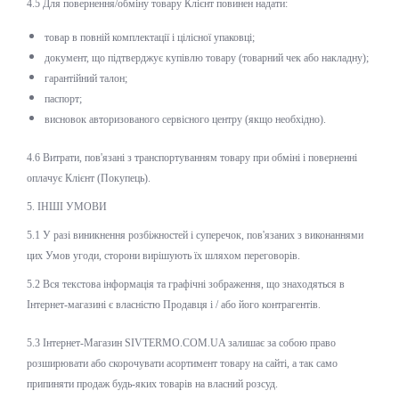
4.5 Для повернення/обміну товару Клієнт повинен надати:
товар в повній комплектації і цілісної упаковці;
документ, що підтверджує купівлю товару (товарний чек або накладну);
гарантійний талон;
паспорт;
висновок авторизованого сервісного центру (якщо необхідно).
4.6 Витрати, пов'язані з транспортуванням товару при обміні і поверненні
оплачує Клієнт (Покупець).
5. ІНШІ УМОВИ
5.1 У разі виникнення розбіжностей і суперечок, пов'язаних з виконаннями
цих Умов угоди, сторони вирішують їх шляхом переговорів.
5.2 Вся текстова інформація та графічні зображення, що знаходяться в
Інтернет-магазині є власністю Продавця і / або його контрагентів.
5.3 Інтернет-Магазин SIVTERMO.COM.UA залишає за собою право
розширювати або скорочувати асортимент товару на сайті, а так само
припиняти продаж будь-яких товарів на власний розсуд.