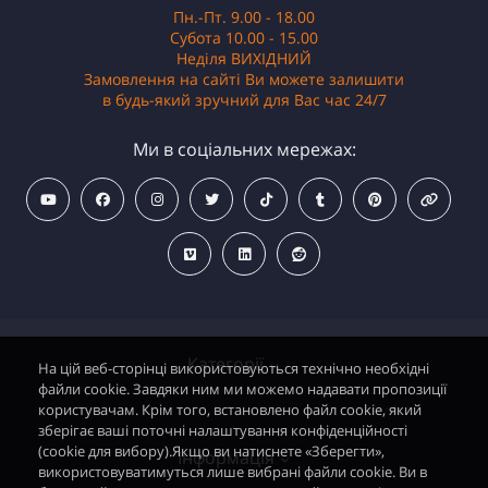
Пн.-Пт. 9.00 - 18.00
Субота 10.00 - 15.00
Неділя ВИХІДНИЙ
Замовлення на сайті Ви можете залишити
в будь-який зручний для Вас час 24/7
Ми в соціальних мережах:
Категорії
На цій веб-сторінці використовуються технічно необхідні
файли cookie. Завдяки ним ми можемо надавати пропозиції
користувачам. Крім того, встановлено файл cookie, який
зберігає ваші поточні налаштування конфіденційності
Водонагрівачі електричні
(cookie для вибору).Якщо ви натиснете «Зберегти»,
Інформація
використовуватимуться лише вибрані файли cookie. Ви в
Димохідні газові колонки