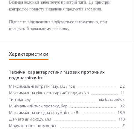
Безпека колонки забезпечує пристрій тяги. Це пристрій
контролює повноту видалення продуктів згоряння.
Підпал та відключення відбувається автоматично, при
працюючій запальному пальнику.
Характеристики
Технічні характеристики газових проточних
водонагрівачів
Максимальні витрати газу, м3 / год
2,2
Максимальна кількість гарячої води, л / хв
11
Тип підпалу
від батарейок
Мінімальний тиск протоку, бар
0,2
Максимальна вихідна потужність, кВт
18,9
Діаметр димоходу, мм
110
Модулювання потужності
Є