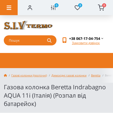
0
0
0
+38 067-17-04-754
Замовити дзвінок
Газові колонки (проточні)
Димохідні газові колонки
Beretta
Beret
Газова колонка Beretta Indrabagno
AQUA 11i (Італія) (Розпал від
батарейок)