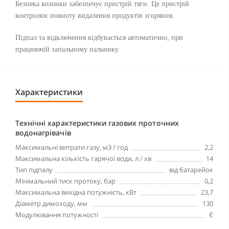
Безпека колонки забезпечує пристрій тяги. Це пристрій
контролює повноту видалення продуктів згоряння.
Підпал та відключення відбувається автоматично, при
працюючій запальному пальнику.
Характеристики
Технічні характеристики газових проточних
водонагрівачів
Максимальні витрати газу, м3 / год
2,2
Максимальна кількість гарячої води, л / хв
14
Тип підпалу
від батарейок
Мінімальний тиск протоку, бар
0,2
Максимальна вихідна потужність, кВт
23,7
Діаметр димоходу, мм
130
Модулювання потужності
Є