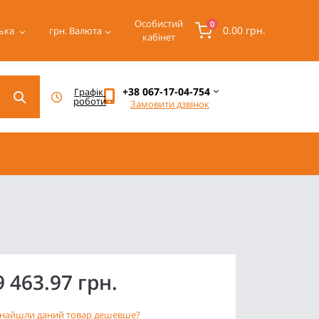
Особистий
0
0.00 грн.
ька
грн.
Валюта
кабінет
+38 067-17-04-754
Графік 
роботи
Замовити дзвінок
9 463.97 грн.
найшли даний товар дешевше?