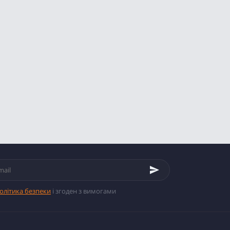
олітика безпеки
і згоден з вимогами