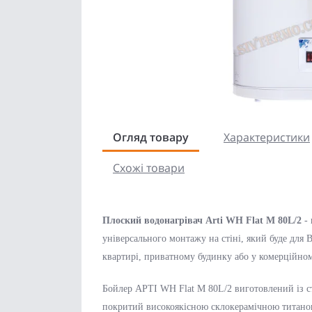
Огляд товару
Характеристики
Схожі товари
Плоский водонагрівач Arti WH Flat M 80L/2
- 
універсального монтажу на стіні, який буде для
квартирі, приватному будинку або у комерційно
Бойлер АРТІ WH Flat M 80L/2 виготовлений із ст
покритий високоякісною склокерамічною титанов