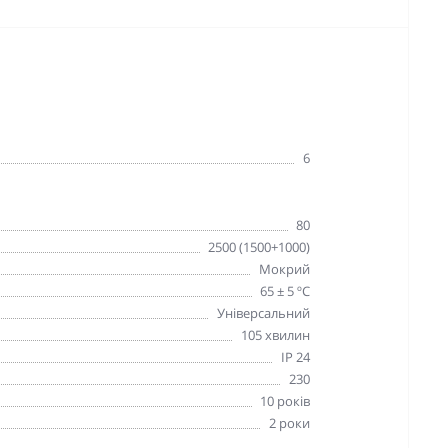
6
80
2500 (1500+1000)
Мокрий
65 ± 5 ºC
Універсальний
105 хвилин
IP 24
230
10 років
2 роки