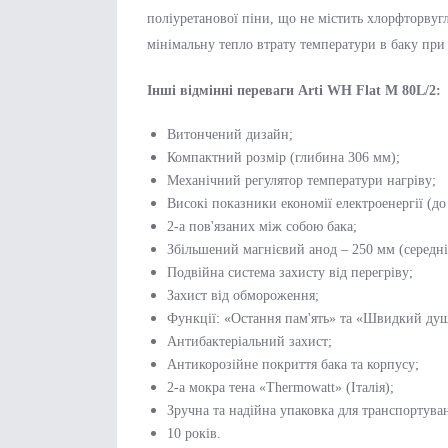
поліуретанової піни, що не містить хлорфторвугл
мінімальну тепло втрату температури в баку при 
Інші відмінні переваги Arti WH Flat M 80L/2:
Витончений дизайн;
Компактний розмір (глибина 306 мм);
Механічний регулятор температури нагріву;
Високі показники економії електроенергії (до
2-а пов'язаних між собою бака;
Збільшений магнієвий анод – 250 мм (середні
Подвійна система захисту від перегріву;
Захист від обмороження;
Функції: «Остання пам'ять» та «Швидкий ду
Антибактеріальний захист;
Антикорозійне покриття бака та корпусу;
2-а мокра тена «Thermowatt» (Італія);
Зручна та надійна упаковка для транспортува
10 років.