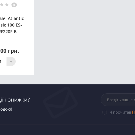
0
ач Atlantic
sic 100 ES-
F220F-B
.00 грн.
нято з
ництва
+
ї і знижки?
годою!
Я прочитав
П