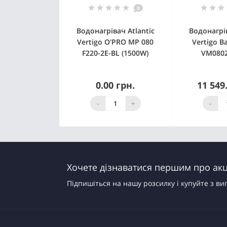
0
Водонагрівач Atlantic
Водонагрів
Vertigo O'PRO MP 080
Vertigo Ba
F220-2E-BL (1500W)
VM0802
0.00 грн.
11 549
З
Немає в наявності
вироб
-
+
-
Хочете дізнаватися першим про акці
Підпишіться на нашу розсилку і купуйте з ви