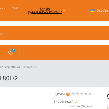
ини
Статті
Харків

Українс
вулиця Клочківська 67
0
Бойлер ARTI WH Flat M 80L/2
M 80L/2
Відгуки:
(0)
Виробники
Arti
Висота: 965 мм
З