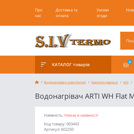
Про
Доставка та
Умови
Нов
нас
оплата
згоди
0
КАТАЛОГ товарів
Водонагрівачі електричні
Накопичувальні
Arti
Водонагрівач ARTI WH Flat 
Наявність:
Немає в наявності
Код товару: 003443
Артикул: 602250