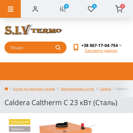
0
0
0
+38 067-17-04-754
Замовити дзвінок
Котли на твердому паливі
Твердопаливні котли
Caldera
Caldera Ca
Caldera Caltherm С 23 кВт (Сталь)
Популярний
Продано