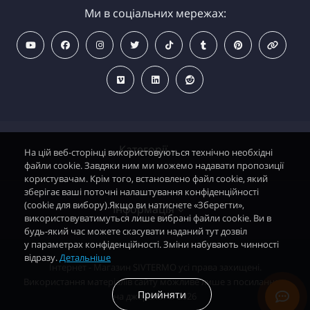
Ми в соціальних мережах:
Категорії
На цій веб-сторінці використовуються технічно необхідні
файли cookie. Завдяки ним ми можемо надавати пропозиції
користувачам. Крім того, встановлено файл cookie, який
зберігає ваші поточні налаштування конфіденційності
Водонагрівачі електричні
(cookie для вибору).Якщо ви натиснете «Зберегти»,
Інформація
використовуватимуться лише вибрані файли cookie. Ви в
Димохідні газові колонки
будь-який час можете скасувати наданий тут дозвіл
у параметрах конфіденційності. Зміни набувають чинності
Димохідні газові котли і АОГВ
відразу.
Детальніше
Політика безпеки
Інтернет - Магазин SIVTERMO усі права захищені.
Радіатори опалення, Тепловентилятори
Використання матеріалів сайту можливе лише з посиланням
Контакти
Прийняти
на джерело. © 2026
Запасні частини автоматика EuroSit