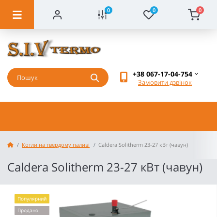
0
0
0
+38 067-17-04-754
Замовити дзвінок
Котли на твердому паливі
Caldera Solitherm 23-27 кВт (чавун)
Caldera Solitherm 23-27 кВт (чавун)
Популярний
Продано