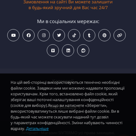
Замовлення на сайті Ви можете залишити
в будь-який зручний для Вас час 24/7
Ми в соціальних мережах:
Категорії
На цій веб-сторінці використовуються технічно необхідні
файли cookie. Завдяки ним ми можемо надавати пропозиції
користувачам. Крім того, встановлено файл cookie, який
зберігає ваші поточні налаштування конфіденційності
Водонагрівачі електричні
(cookie для вибору).Якщо ви натиснете «Зберегти»,
Інформація
використовуватимуться лише вибрані файли cookie. Ви в
Димохідні газові колонки
будь-який час можете скасувати наданий тут дозвіл
у параметрах конфіденційності. Зміни набувають чинності
Димохідні газові котли і АОГВ
відразу.
Детальніше
Політика безпеки
Інтернет - Магазин SIVTERMO усі права захищені.