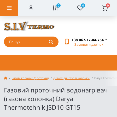
0
0
0
+38 067-17-04-754
Замовити дзвінок
Газові колонки (проточні)
Димохідні газові колонки
Darya Thermoteh
Газовий проточний водонагрівач
(газова колонка) Darya
Thermotehnik JSD10 GT15