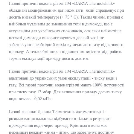
Газові проточні водонагрівачі ТМ «DARYA Thermotehnik»
обладнані модифікованим датчиком тяги, який спрацьовує при
досить низькій температурі (+ 75 ° C). Таким чином, прилад є
найбільш чутливим до зменшення тяги в димоході, що є
актуальним для українських споживачів, оскільки найчастіше
цегляні димоходи використовуються довгий час і не
забезпечують необхідний вихід вуглекислого газу від газового
приладу. А теплообмінник з підвищеним вмістом міді робить
термін експлуатації приладу досить довгим.
Газові проточні водонагрівачі ТМ «DARYA Thermotehnik»
адаптовані до українських умов експлуатації - тиску води і
газу. Всі газові проточні водонагрівачі мають 100% потужності
при тиску газу 13 мбар. Для включення приладу досить тиску
води всього - 0,02 мПа.
Газові колонки Дарина Термотехнік автоматизовані -
розпалювання пальника відбувається тільки в результаті
проходження води через прилад. Крім цього вона має
перемикач режиму «зима - літо», що забезпечує постійну