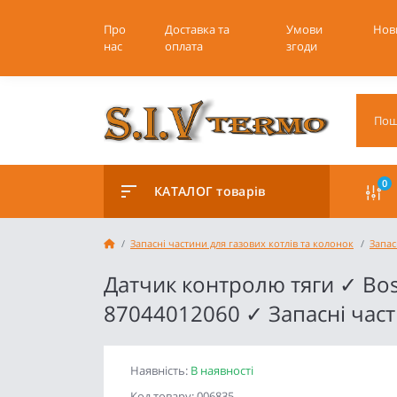
Про
Доставка та
Умови
Нов
нас
оплата
згоди
0
КАТАЛОГ товарів
Запасні частини для газових котлів та колонок
Запас
Датчик контролю тяги ✓ Bos
87044012060 ✓ Запасні час
Наявність:
В наявності
Код товару: 006835