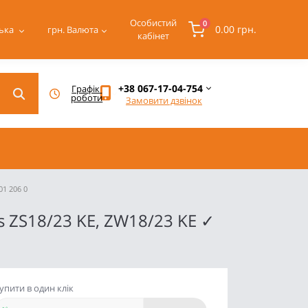
Особистий
0
0.00 грн.
ька
грн.
Валюта
кабінет
+38 067-17-04-754
Графік 
роботи
Замовити дзвінок
01 206 0
s ZS18/23 KE, ZW18/23 KE ✓
упити в один клік