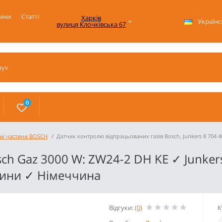
ини
Статті
Харків

Українс
вулиця Клочківська 67
0
ні частини BOSCH
Датчик контролю відпрацьованих газів Bosch, Junkers 8 704 4
ch Gaz 3000 W: ZW24-2 DH KE ✓ Junker
тини ✓ Німеччина
Відгуки:
(0)
К