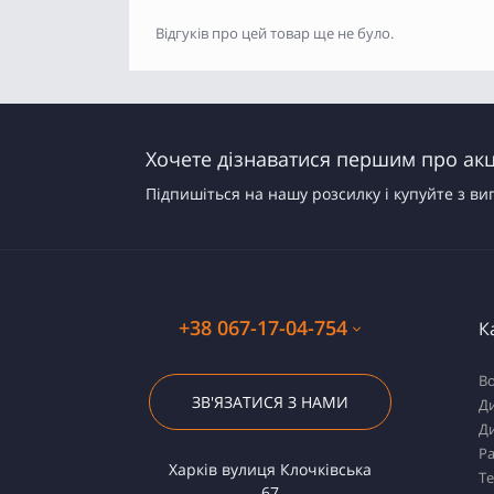
Відгуків про цей товар ще не було.
Хочете дізнаватися першим про акці
Підпишіться на нашу розсилку і купуйте з ви
+38 067-17-04-754
К
Во
ЗВ'ЯЗАТИСЯ З НАМИ
Ди
Ди
Ра
Харків вулиця Клочківська
Т
67