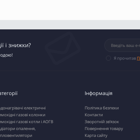
ї і знижки?
годою!
Я прочитав
П
атегорії
Інформація
донагрівачі електричні
Політика безпеки
мохідні газові колонки
Контакти
мохідні газові котли і АОГВ
Зворотній зв’язок
діатори опалення,
Повернення товару
епловентилятори
Карта сайту