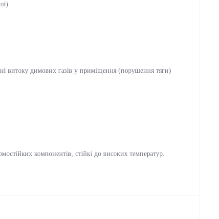
лі).
ні витоку димових газів у приміщення (порушення тяги)
рмостійк
их
компонент
ів
, стійкі до високих температур
.