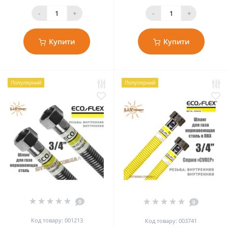
-
+
-
+
Купити
Купити
Популярний
Популярний
0
0
Код товару: 001213
Код товару: 003741