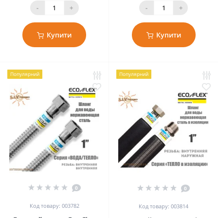
-
+
-
+
Купити
Купити
Популярний
Популярний
0
0
Код товару: 003782
Код товару: 003814