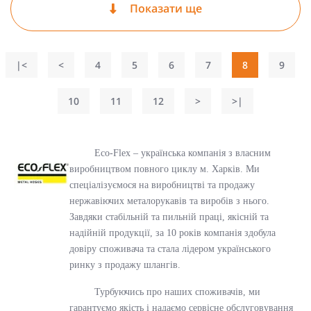
Показати ще
|<
<
4
5
6
7
8
9
10
11
12
>
>|
Eco-Flex – українська компанія з власним
виробництвом повного циклу м. Харків. Ми
спеціалізуємося на виробництві та продажу
нержавіючих металорукавів та виробів з нього.
Завдяки стабільній та пильній праці, якісній та
надійній продукції, за 10 років компанія здобула
довіру споживача та стала лідером українського
ринку з продажу шлангів.
Турбуючись про наших споживачів, ми
гарантуємо якість і надаємо сервісне обслуговування