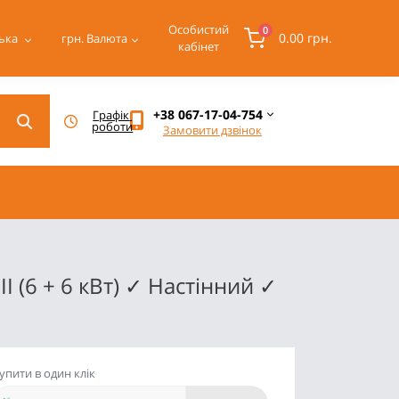
Особистий
0
0.00 грн.
ька
грн.
Валюта
кабінет
+38 067-17-04-754
Графік 
роботи
Замовити дзвінок
 (6 + 6 кВт) ✓ Настінний ✓
упити в один клік