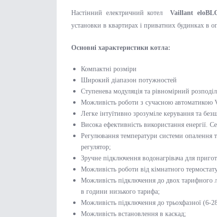
Настінний електричний котел
Vaillant eloB
установки в квартирах і приватних будинках в 
Основні характеристики котла:
Компактні розміри
Широкий діапазон потужностей
Ступенева модуляція та рівномірний розподі
Можливість роботи з сучасною автоматикою V
Легке інтуїтивно зрозуміле керування та без
Висока ефективність використання енергії. С
Регулювання температури системи опалення та
регулятор;
Зручне підключення водонагрівача для пригот
Можливість роботи від кімнатного термостат
Можливість підключення до двох тарифного л
в години низького тарифа;
Можливість підключення до трьохфазної (6-28 
Можливість встановлення в каскад;