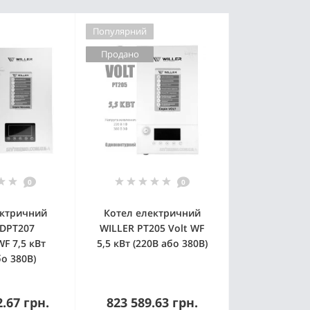
Популярний
Продано
0
0
ектричний
Котел електричний
 DPT207
WILLER PT205 Volt WF
WF 7,5 кВт
5,5 кВт (220В або 380В)
бо 380В)
2.67 грн.
823 589.63 грн.