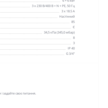
6 + 6 кВт
3 x 230 В/400 В + N + PE, 50 Гц
3 x 18.5 A
Настінний
85
Є
34,5 кПа (345,0 мбар)
8
3
IP 40
G 3/4"
і задайте своє питання.