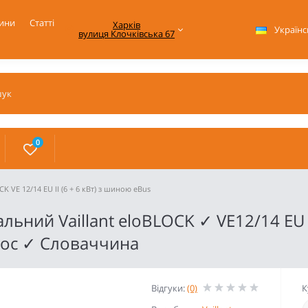
ини
Статті
Харків

Українс
вулиця Клочківська 67
0
K VE 12/14 ЕU II (6 + 6 кВт) з шиною eBus
ний Vaillant eloBLOCK ✓ VE12/14 ЕU II
ос ✓ Словаччина
Відгуки:
(0)
К