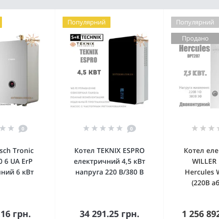
Популярний
Популярний
Продано
0
0
sch Tronic
Котел TEKNIX ESPRO
Котел ел
0 6 UA ErP
електричний 4,5 кВт
WILLER
ний 6 кВт
напруга 220 В/380 В
Hercules 
(220В а
.16 грн.
34 291.25 грн.
1 256 89