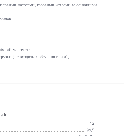
тепловими насосами, газовими котлами та сонячними
омилок.
нічний манометр;
рузки (не входить в обсяг поставки);
тлів
12
99,5