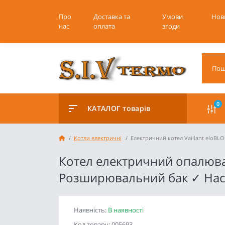
Про
Доставка та
Умови
Нов
нас
оплата
згоди
0
КАТАЛОГ товарів
Котли електричні
Електричний котел Vaillant eloBLOC
Котел електричний опалюваль
Розширювальний бак ✓ Нас
Наявність:
В наявності
Код товару: 005693