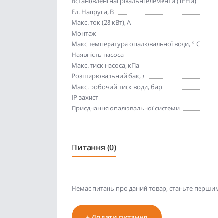
Встановлені нагрівальні елементи (ТЕНи)
Ел. Напруга, В
Макс. ток (28 кВт), А
Монтаж
Макс температура опалювальної води, ° С
Наявність насоса
Макс. тиск насоса, кПа
Розширювальний бак, л
Макс. робочий тиск води, бар
IP захист
Приєднання опалювальної системи
Питання (0)
Немає питань про даний товар, станьте першим 
+ Додати питання