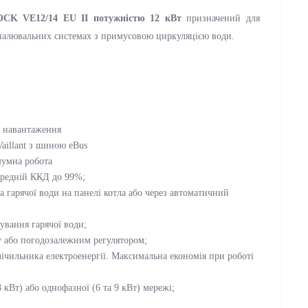
LOCK VE12/14 ЕU II потужністю 12 кВт
призначений для
опалювальних системах з примусовою циркуляцією води.
л навантаження
aillant з шиною eBus
шумна робота
ередній ККД до 99%;
 гарячої води на панелі котла або через автоматичний
ування гарячої води;
у або погодозалежним регулятором;
ічильника електроенергії. Максимальна економія при роботі
кВт) або однофазної (6 та 9 кВт) мережі;