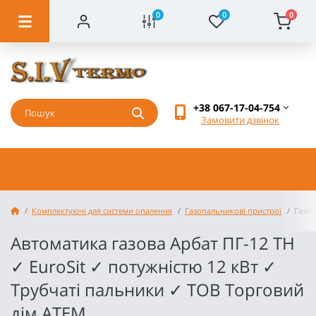
0
0
0
+38 067-17-04-754
Замовити дзвінок
Комплектуючі для системи опалення
Газопальникові пристрої
Газоп
Aвтоматика газова Арбат ПГ-12 ТН
✓ EuroSit ✓ потужністю 12 кВт ✓
Трубчаті пальники ✓ ТОВ Торговий
дім АТЕМ