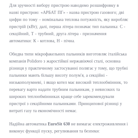
Для зручності вибору пристрою наводимо розшифровку в
назві пристрою: «АРБАТ ПГ» - назва пристрою газового; дві
цифри по тому – номінальна теплова потужність, яку виробляє
пристрій (кВт); далі, перша літера позначає тип пальника: С -
секційний, Т - трубний, друга літера - призначення
автоматики: К - котлова, Н - пічна.
Обидва типи мікрофакельних пальників виготовляє італійська
компанія Polidoro з жаростійкої нержавіючої сталі, основна
різниця у практичному застосуванні полягає у тому, що трубні
пальники мають більшу висоту полум'я, а секційні -
низькополумневі, і якщо котел має високий теплообмінник, то
перевагу варто надати трубним пальникам, у невисоких та
широких теплообмінниках краще себе зарекомендували
пристрої з секційними пальниками. Принципової різниці у
витраті газу та економічності немає.
Надійна автоматика
EuroSit 630
не вимагає електроживлення і
виконує функції пуску, регулювання та безпеки: