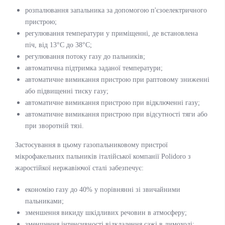
розпалювання запальника за допомогою п'єзоелектричного
пристрою;
регулювання температури у приміщенні, де встановлена
піч, від 13°С до 38°С;
регулювання потоку газу до пальників;
автоматична підтримка заданої температури;
автоматичне вимикання пристрою при раптовому зниженні
або підвищенні тиску газу;
автоматичне вимикання пристрою при відключенні газу;
автоматичне вимикання пристрою при відсутності тяги або
при зворотній тязі.
Застосування в цьому газопальниковому пристрої
мікрофакельних пальників італійської компанії Polidoro з
жаростійкої нержавіючої сталі забезпечує:
економію газу до 40% у порівнянні зі звичайними
пальниками;
зменшення викиду шкідливих речовин в атмосферу;
зменшення інтенсивності відкладення сажі в димоході;