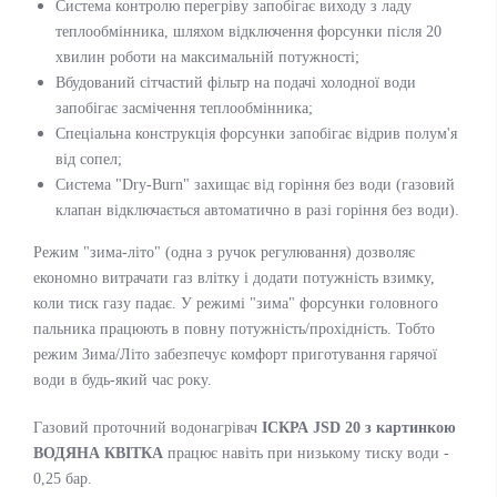
Система контролю перегріву запобігає виходу з ладу
теплообмінника, шляхом відключення форсунки після 20
хвилин роботи на максимальній потужності;
Вбудований сітчастий фільтр на подачі холодної води
запобігає засмічення теплообмінника;
Спеціальна конструкція форсунки запобігає відрив полум'я
від сопел;
Система "Dry-Burn" захищає від горіння без води (газовий
клапан відключається автоматично в разі горіння без води).
Режим "зима-літо" (одна з ручок регулювання) дозволяє
економно витрачати газ влітку і додати потужність взимку,
коли тиск газу падає. У режимі "зима" форсунки головного
пальника працюють в повну потужність/прохідність. Тобто
режим Зима/Літо забезпечує комфорт приготування гарячої
води в будь-який час року.
Газовий проточний водонагрівач
ІСКРА JSD 20 з картинкою
ВОДЯНА КВІТКА
працює навіть при низькому тиску води -
0,25 бар.