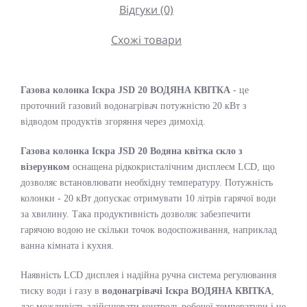
Відгуки (0)
Схожі товари
Газова колонка Іскра JSD 20 ВОДЯНА КВІТКА
- це
проточний газовий водонагрівач потужністю 20 кВт з
відводом продуктів згоряння через димохід.
Газова колонка Іскра JSD 20 Водяна квітка скло з
візерунком
оснащена рідкокристалічним дисплеєм LCD, що
дозволяє встановлювати необхідну температуру. Потужність
колонки - 20 кВт допускає отримувати 10 літрів гарячої води
за хвилину. Така продуктивність дозволяє забезпечити
гарячою водою не скільки точок водоспоживання, наприклад
ванна кімната і кухня.
Наявність LCD дисплея і надійна ручна система регулювання
тиску води і газу в
водонагрівачі Іскра ВОДЯНА КВІТКА
,
дає можливість здійснювати контроль робочої температури і не