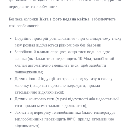
перегрівати теплообмінник.
Безпека колонки
Iskra з фото водяна квітка
, забезпечують
такі особливості:
Подвійне пристрій розпалювання - при стандартному тиску
газу розпал відбувається рівномірно без бавовни;
Запобіжний клапан спрацює, якщо тиск води занадто
велика (як тільки тиск перевищить 10 Мпа, запобіжний
клапан автоматично зменшить тиск, щоб запобігти
пошкодженням;
Датчик іонної індукції контролює подачу газу в газову
колонку (якщо газ перестане надходити, прилад
автоматично відключиться);
Датчик контролю тяги (у разі відсутності або недостатньої
тяги прилад моментально відключиться);
Захист від перегріву теплообмінника (якщо температура
теплообмінника перевищить 80°С, прилад автоматично
відключиться);