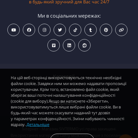
в будь-який зручний для Вас час 24/7
Ми в соціальних мережах:
Категорії
На цій веб-сторінці використовуються технічно необхідні
файли cookie. Завдяки ним ми можемо надавати пропозиції
користувачам. Крім того, встановлено файл cookie, який
зберігає ваші поточні налаштування конфіденційності
Водонагрівачі електричні
(cookie для вибору).Якщо ви натиснете «Зберегти»,
Інформація
використовуватимуться лише вибрані файли cookie. Ви в
Димохідні газові колонки
будь-який час можете скасувати наданий тут дозвіл
у параметрах конфіденційності. Зміни набувають чинності
Димохідні газові котли і АОГВ
відразу.
Детальніше
Політика безпеки
Інтернет - Магазин SIVTERMO усі права захищені.
Радіатори опалення, Тепловентилятори
Використання матеріалів сайту можливе лише з посиланням
Контакти