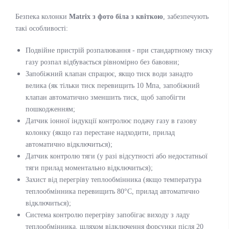
Безпека колонки
Matrix з фото біла з квіткою
, забезпечують
такі особливості:
Подвійне пристрій розпалювання - при стандартному тиску
газу розпал відбувається рівномірно без бавовни;
Запобіжний клапан спрацює, якщо тиск води занадто
велика (як тільки тиск перевищить 10 Мпа, запобіжний
клапан автоматично зменшить тиск, щоб запобігти
пошкодженням;
Датчик іонної індукції контролює подачу газу в газову
колонку (якщо газ перестане надходити, прилад
автоматично відключиться);
Датчик контролю тяги (у разі відсутності або недостатньої
тяги прилад моментально відключиться);
Захист від перегріву теплообмінника (якщо температура
теплообмінника перевищить 80°С, прилад автоматично
відключиться);
Система контролю перегріву запобігає виходу з ладу
теплообмінника, шляхом відключення форсунки після 20