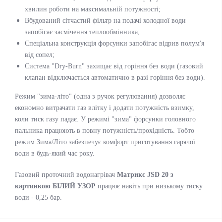
хвилин роботи на максимальній потужності;
Вбудований сітчастий фільтр на подачі холодної води
запобігає засмічення теплообмінника;
Спеціальна конструкція форсунки запобігає відрив полум'я
від сопел;
Система "Dry-Burn" захищає від горіння без води (газовий
клапан відключається автоматично в разі горіння без води).
Режим "зима-літо" (одна з ручок регулювання) дозволяє
економно витрачати газ влітку і додати потужність взимку,
коли тиск газу падає. У режимі "зима" форсунки головного
пальника працюють в повну потужність/прохідність. Тобто
режим Зима/Літо забезпечує комфорт приготування гарячої
води в будь-який час року.
Газовий проточний водонагрівач
Матрикс JSD 20 з
картинкою БІЛИЙ УЗОР
працює навіть при низькому тиску
води - 0,25 бар.