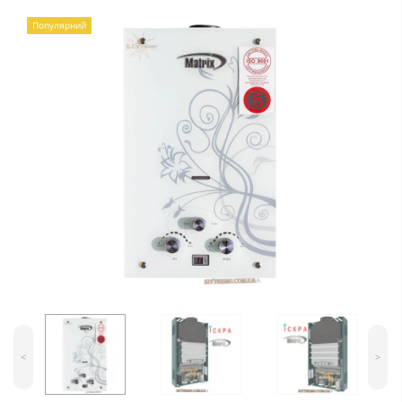
Популярний
<
>