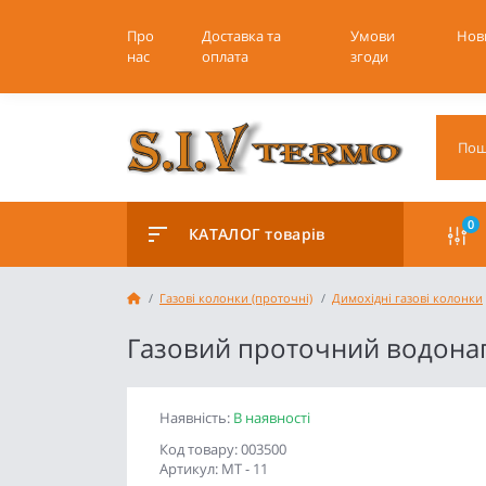
Про
Доставка та
Умови
Нов
нас
оплата
згоди
0
КАТАЛОГ товарів
Газові колонки (проточні)
Димохідні газові колонки
Газовий проточний водонагр
Наявність:
В наявності
Код товару: 003500
Артикул: MT - 11