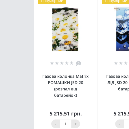
Популярний
Популярний
0
Газова колонка Matrix
Газова кол
РОМАШКИ JSD 20
ЛІД JSD 20
(розпал від
бата
батарейок)
5 215.51 грн.
5 215.
Купити
К
-
+
-