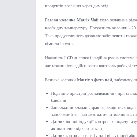
продуктів згоряння через димохід.
Газова колонка Matrix Чай скло
оснащена рідк
необхідну температуру. Потужність колонки - 20 
Така продуктивність дозволяє забезпечити гаря
кімната і кухня.
Наявність LCD дисплея і надійна ручна система 
дає можливість здійснювати контроль робочої те
Безпека колонки
Matrix з фото чай
, забезпечуют
Подвійне пристрій розпалювання - при станда
бавовни;
Запобіжний клапан спрацює, якщо тиск води 
запобіжний клапан автоматично зменшить ти
Датчик іонної індукції контролює подачу газу
автоматично відключиться);
Датчик контролю тяги (у разі відсутності або