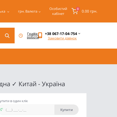
Особистий
0
0.00 грн.
ька
грн.
Валюта
кабінет
+38 067-17-04-754
Графік 
роботи
Замовити дзвінок
на ✓ Китай - Україна
упити в один клік
Купити