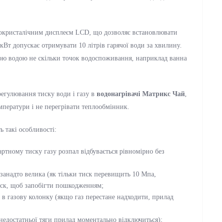
окристалічним дисплеєм LCD, що дозволяє встановлювати
кВт допускає отримувати 10 літрів гарячої води за хвилину.
чою водою не скільки точок водоспоживання, наприклад ванна
регулювання тиску води і газу в
водонагрівачі Матрикс Чай
,
мператури і не перегрівати теплообмінник.
ь такі особливості:
ртному тиску газу розпал відбувається рівномірно без
занадто велика (як тільки тиск перевищить 10 Мпа,
ск, щоб запобігти пошкодженням;
 в газову колонку (якщо газ перестане надходити, прилад
 недостатньої тяги прилад моментально відключиться);