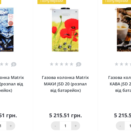
Популярний
Популярний
0
0
онка Matrix
Газова колонка Matrix
Газова кол
 (розпал від
МАКИ JSD 20 (розпал
КАВА JSD 
рейок)
від батарейок)
від бат
51 грн.
5 215.51 грн.
5 215.
упити
Купити
Ку
+
-
+
-