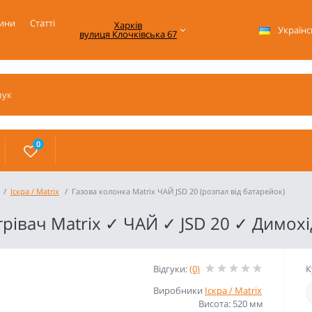
ини
Статті
Харків

Українс
вулиця Клочківська 67
0
Іскра / Matrix
Газова колонка Matrix ЧАЙ JSD 20 (розпал від батарейок)
івач Matrix ✓ ЧАЙ ✓ JSD 20 ✓ Димохід
Відгуки:
(0)
К
Виробники
Іскра / Matrix
Висота: 520 мм