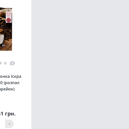
0
онка Іскра
20 (розпал
арейок)
51 грн.
пити
+