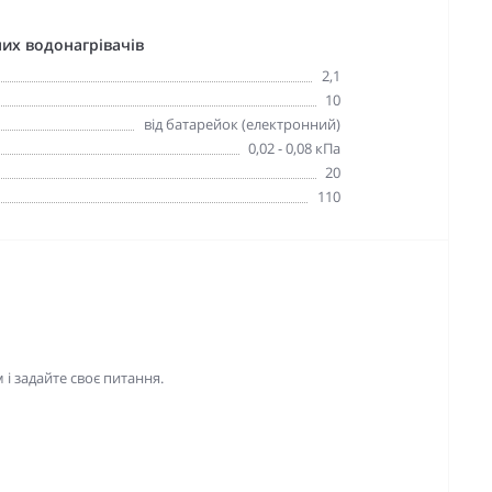
них водонагрівачів
2,1
10
від батарейок (електронний)
0,02 - 0,08 кПа
20
110
і задайте своє питання.