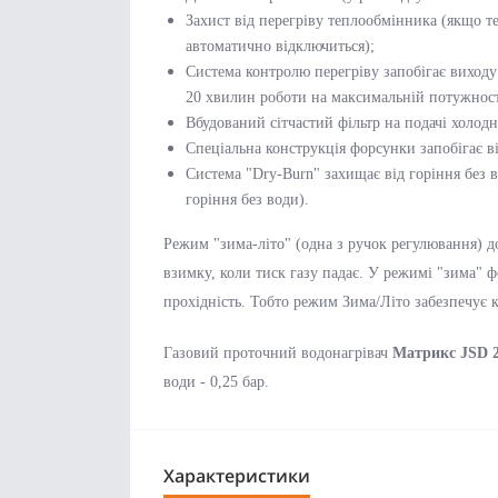
Захист від перегріву теплообмінника (якщо 
автоматично відключиться);
Система контролю перегріву запобігає виход
20 хвилин роботи на максимальній потужност
Вбудований сітчастий фільтр на подачі холодн
Спеціальна конструкція форсунки запобігає ві
Система "Dry-Burn" захищає від горіння без в
горіння без води).
Режим "зима-літо" (одна з ручок регулювання) до
взимку, коли тиск газу падає. У режимі "зима"
прохідність. Тобто режим Зима/Літо забезпечує к
Газовий проточний водонагрівач
Матрикс JSD 
води - 0,25 бар.
Характеристики