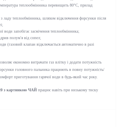
температура теплообмінника перевищить 80°С, прилад
у з ладу теплообмінника, шляхом відключення форсунки після
і;
ої води запобігає засмічення теплообмінника;
дрив полум'я від сопел;
оди (газовий клапан відключається автоматично в разі
зволяє економно витрачати газ влітку і додати потужність
 форсунки головного пальника працюють в повну потужність/
омфорт приготування гарячої води в будь-який час року.
20 з картинкою ЧАЙ
працює навіть при низькому тиску