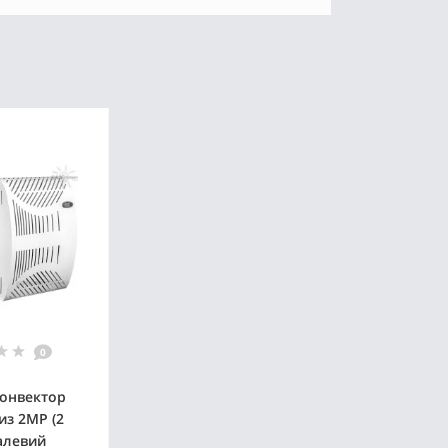
0
конвектор
из 2МР (2
талевий