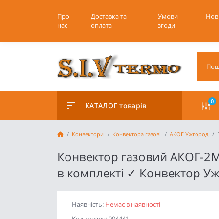
Про
Доставка та
Умови
Нов
нас
оплата
згоди
0
КАТАЛОГ товарів
Конвектори
Конвектора газові
АКОГ Ужгород
Конвектор газовий АКОГ-2М
в комплекті ✓ Конвектор У
Наявність:
Немає в наявності
Код товару: 004441