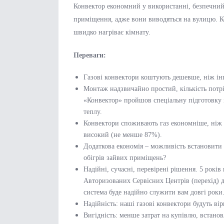
Конвектор економний у використанні, безпечний 
приміщення, адже вони виводяться на вулицю. К
швидко нагріває кімнату.
Переваги:
Газові конвектори коштують дешевше, ніж ін
Монтаж надзвичайно простий, кількість потрі
«Конвектор» пройшов спеціальну підготовку і 
теплу.
Конвектори споживають газ економніше, ніж ін
високий (не менше 87%).
Додаткова економія – можливість встановити 
обігрів зайвих приміщень?
Надійні, сучасні, перевірені рішення. 5 років
Авторизованих Сервісних Центрів (перехід) д
система буде надійно служити вам довгі роки
Надійність: наші газові конвектори будуть ві
Вигідність: менше затрат на купівлю, встанов