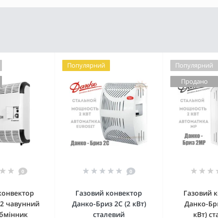
Популярний
Популярний
Продано
0
0
конвектор
Газовий конвектор
Газовий 
 2 чавунний
Данко-Бриз 2С (2 кВт)
Данко-Бр
бмінник
сталевий
кВт) с