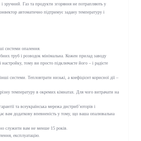
і зручний. Газ та продукти згоряння не потрапляють у
онвектор автоматично підтримує задану температуру і
ші системи опалення.
бних труб і розводок мінімальна. Кожен прилад заводу
настройку, тому ви просто підключаєте його – і радієте
ші системи. Тепловтрати низькі, а коефіцієнт корисної дії –
різну температуру в окремих кімнатах. Для чого витрачати на
 гарантії та всеукраїнська мережа дистриб’юторів і
ає вам додаткову впевненість у тому, що ваша опалювальна
.
рно служити вам не менше 15 років.
лення, експлуатацію.