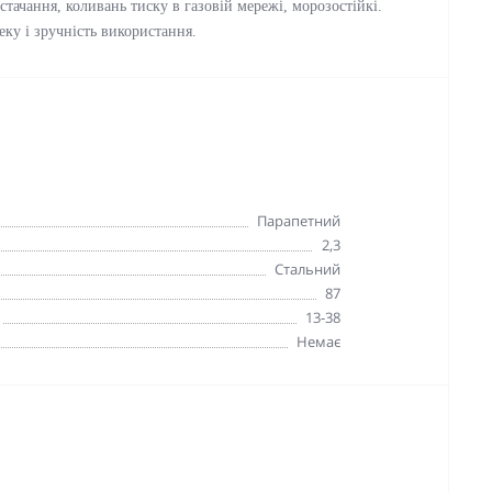
стачання, коливань тиску в газовій мережі, морозостійкі.
ку і зручність використання.
Парапетний
2,3
Стальний
87
13-38
Немає