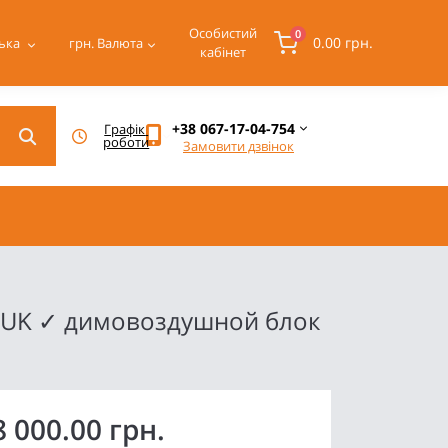
Особистий
0
0.00 грн.
ька
грн.
Валюта
кабінет
+38 067-17-04-754
Графік 
роботи
Замовити дзвінок
 HUK ✓ димовоздушной блок
8 000.00 грн.