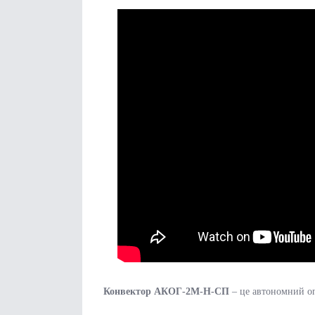
Конвектор АКОГ-2М-H-
СП
– це автономний оп