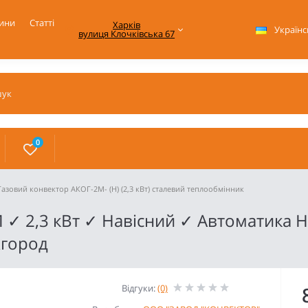
ини
Статті
Харків

Українс
вулиця Клочківська 67
0
Газовий конвектор АКОГ-2М- (H) (2,3 кВт) сталевий теплообмінник
 ✓ 2,3 кВт ✓ Навісний ✓ Автоматика
жгород
Відгуки:
(0)