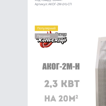
Артикул: АКОГ-2М-(Н)-СП
Популярний
Продано