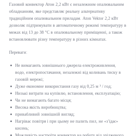
Газовий конвектор Атон 2,2 кВт є незалежним опалювальним
обладнанням, яке представляє реальну альтернативу
традиційним опалювальним приладам. Aton Vektor 2,2 кВт
дозволяє підтримувати в автоматичному режимі температуру в
межах від 13 до 38 °С в опалювальному приміщенні, а також
встановлювати різну температуру в різних кімнатах.
Переваги:
Не вимагають зовнішнього джерела електроживлення,
водо, електропостачання, незалежні від коливань тиску в
газовій мережі;
Дуже економне використання газу від 0,25 м ³ / год;
Низькі витрати на купівлю, встановлення, експлуатацію;
Чи не вимагають багато місця;
Висока якість виробництва;
привабливий зовнішній вигляд;
Нагріває повітря і при цьому не палить пил, не «з'їдає»
кисень;
Можливість настроїти конвектор на роботу від зрідженого