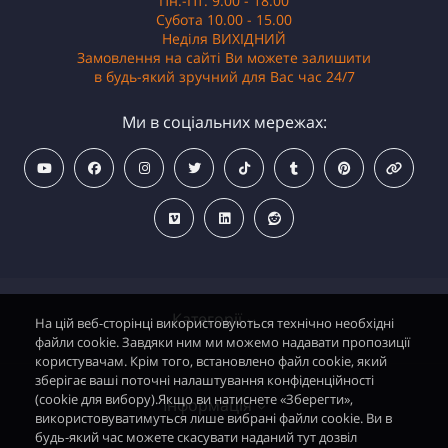
Пн.-Пт. 9.00 - 18.00
Субота 10.00 - 15.00
Неділя ВИХІДНИЙ
Замовлення на сайті Ви можете залишити
в будь-який зручний для Вас час 24/7
Ми в соціальних мережах:
Категорії
На цій веб-сторінці використовуються технічно необхідні
файли cookie. Завдяки ним ми можемо надавати пропозиції
користувачам. Крім того, встановлено файл cookie, який
зберігає ваші поточні налаштування конфіденційності
Водонагрівачі електричні
(cookie для вибору).Якщо ви натиснете «Зберегти»,
Інформація
використовуватимуться лише вибрані файли cookie. Ви в
Димохідні газові колонки
будь-який час можете скасувати наданий тут дозвіл