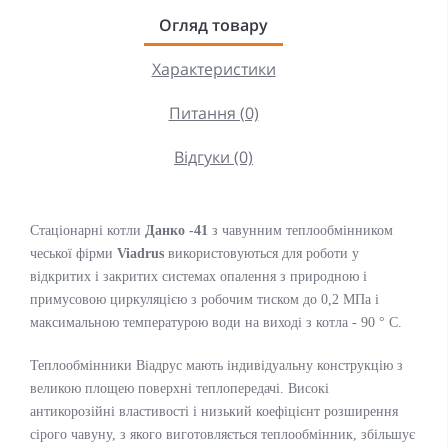
Огляд товару
Характеристики
Питання (0)
Відгуки (0)
Стаціонарні котли
Данко -41
з чавунним теплообмінником
чеської фірми
Viadrus
використовуються для роботи у
відкритих і закритих системах опалення з природною і
примусовою циркуляцією з робочим тиском до 0,2 МПа і
максимальною температурою води на виході з котла - 90 ° С.
Теплообмінники Віадрус мають індивідуальну конструкцію з
великою площею поверхні теплопередачі. Високі
антикорозійні властивості і низький коефіцієнт розширення
сірого чавуну, з якого виготовляється теплообмінник, збільшує