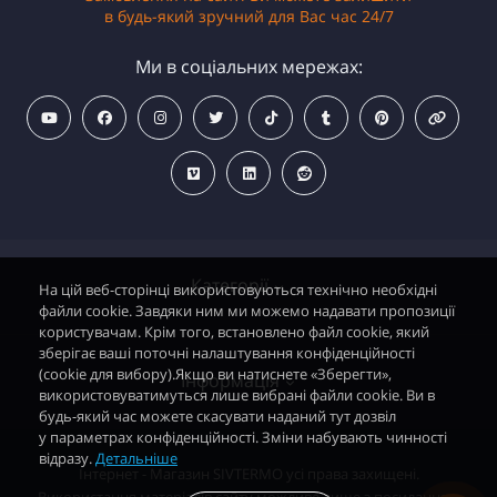
в будь-який зручний для Вас час 24/7
Ми в соціальних мережах:
Категорії
На цій веб-сторінці використовуються технічно необхідні
файли cookie. Завдяки ним ми можемо надавати пропозиції
користувачам. Крім того, встановлено файл cookie, який
зберігає ваші поточні налаштування конфіденційності
Водонагрівачі електричні
(cookie для вибору).Якщо ви натиснете «Зберегти»,
Інформація
використовуватимуться лише вибрані файли cookie. Ви в
Димохідні газові колонки
будь-який час можете скасувати наданий тут дозвіл
у параметрах конфіденційності. Зміни набувають чинності
Димохідні газові котли і АОГВ
відразу.
Детальніше
Політика безпеки
Інтернет - Магазин SIVTERMO усі права захищені.
Радіатори опалення, Тепловентилятори