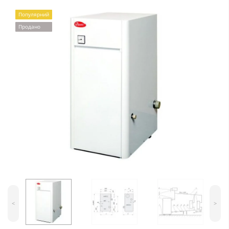
Популярний
Продано
<
>