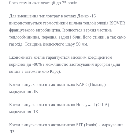
його термін експлуатації до 25 років.
Для зменшення тепловтрат в котлах Данко -16
використовується термостійкий щільна теплоізоляція ISOVER
французького виробництва. Ізолюється верхня частина
теплообмінника, передня, задня і бічні його стінки, а так само
газохід. Товщина ізолюючого шару 50 мм.
Економність котлів гарантується високим коефіцієнтом
корисної дії -90% і можливістю застосування програм (Для
котлів з автоматикою Каре).
Котли випускаються з автоматикою КАРЕ (Польща) -
маркування ЛК
Котли випускаються з автоматикою Honeywell (США) -
маркування ЛХ
Котли випускаються з автоматикою SIT (Італія) - маркування
ЛЗ