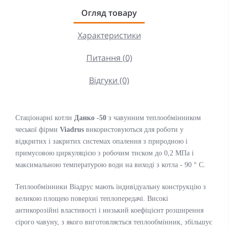
Огляд товару
Характеристики
Питання (0)
Відгуки (0)
Стаціонарні котли
Данко -50
з чавунним теплообмінником
чеської фірми
Viadrus
використовуються для роботи у
відкритих і закритих системах опалення з природною і
примусовою циркуляцією з робочим тиском до 0,2 МПа і
максимальною температурою води на виході з котла - 90 ° С.
Теплообмінники Віадрус мають індивідуальну конструкцію з
великою площею поверхні теплопередачі. Високі
антикорозійні властивості і низький коефіцієнт розширення
сірого чавуну, з якого виготовляється теплообмінник, збільшує