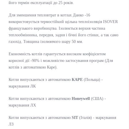
його термін експлуатації до 25 років.
Для зменшення тепловтрат в котлах Данко -16
використовується термостійкий щільна теплоізоляція ISOVER
французького виробництва. Ізолюється верхня частина
теплообмінника, передня, задня і бічні його стінки, а так само
газохід. Товщина ізолюючого шару 50 мм.
Економність котлів гарантується високим коефіцієнтом
корисної дії -90% і можливістю застосування програм (Для
котлів з автоматикою Каре).
Котли випускаються з автоматикою
КАРЕ
(Польща) -
маркування ЛК
Котли випускаються з автоматикою
Honeywell
(США) -
маркування ЛХ
Котли випускаються з автоматикою
SIT
(Італія) - маркування
ЛЗ