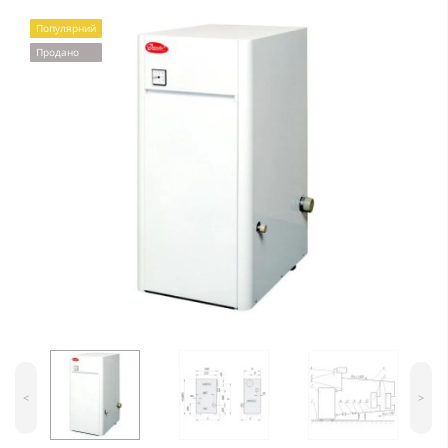
Популярний
Продано
<
>