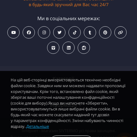
в будь-який зручний для Вас час 24/7
Ми в соціальних мережах:
Категорії
На цій веб-сторінці використовуються технічно необхідні
файли cookie. Завдяки ним ми можемо надавати пропозиції
користувачам. Крім того, встановлено файл cookie, який
зберігає ваші поточні налаштування конфіденційності
Водонагрівачі електричні
(cookie для вибору).Якщо ви натиснете «Зберегти»,
Інформація
використовуватимуться лише вибрані файли cookie. Ви в
Димохідні газові колонки
будь-який час можете скасувати наданий тут дозвіл
у параметрах конфіденційності. Зміни набувають чинності
Димохідні газові котли і АОГВ
відразу.
Детальніше
Політика безпеки
Інтернет - Магазин SIVTERMO усі права захищені.
Радіатори опалення, Тепловентилятори