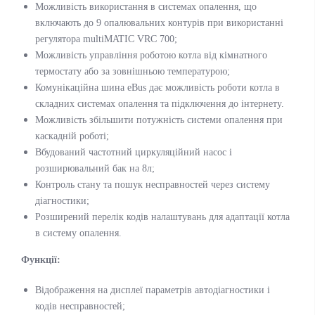
Можливість використання в системах опалення, що
включають до 9 опалювальних контурів при використанні
регулятора multiMATIC VRC 700;
Можливість управління роботою котла від кімнатного
термостату або за зовнішньою температурою;
Комунікаційна шина eBus дає можливість роботи котла в
складних системах опалення та підключення до інтернету.
Можливість збільшити потужність системи опалення при
каскадній роботі;
Вбудований частотний циркуляційний насос і
розширювальний бак на 8л;
Контроль стану та пошук несправностей через систему
діагностики;
Розширений перелік кодів налаштувань для адаптації котла
в систему опалення.
Функції:
Відображення на дисплеї параметрів автодіагностики і
кодів несправностей;