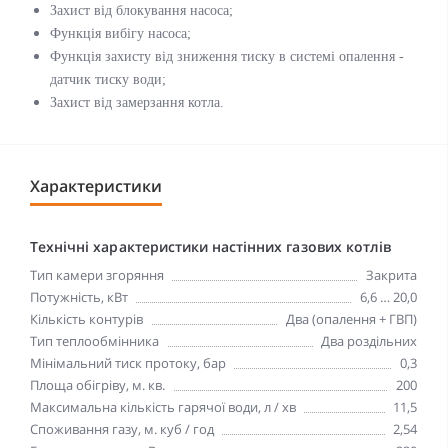
Захист від блокування насоса;
Функція вибігу насоса;
Функція захисту від зниження тиску в системі опалення -
датчик тиску води;
Захист від замерзання котла.
Характеристики
Технічні характеристики настінних газових котлів
Тип камери згоряння
Закрита
Потужність, кВт
6,6 … 20,0
Кількість контурів
Два (опалення + ГВП)
Тип теплообмінника
Два роздільних
Мінімальний тиск протоку, бар
0,3
Площа обігріву, м. кв.
200
Максимальна кількість гарячої води, л / хв
11,5
Споживання газу, м. куб / год
2,54