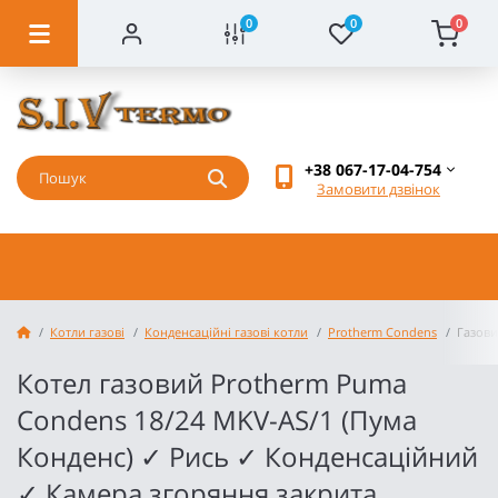
0
0
0
+38 067-17-04-754
Замовити дзвінок
Котли газові
Конденсаційні газові котли
Protherm Condens
Газови
Котел газовий Protherm Puma
Condens 18/24 MKV-AS/1 (Пума
Конденс) ✓ Рись ✓ Конденсаційний
✓ Камера згоряння закрита