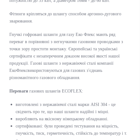
потужністю до 35 кВт, а діаметром 16мм - до 60 кВт.
Фітинги кріпляться до шлангу способом аргонно-дугового
зварювання.
Гнучкі гофровані шланги для газу Еко Флекс мають ряд
переваг в порівнянні з негнучкими газовими проводками з
точки зору простоти монтажу. Європейські та українські
сертифікати є незаперечним доказом високої якості нашої
продукції. Газові шланги з нержавіючої сталі компанії
ЕкоФлексвикористовуються для газових з'єднань
різноманітного газового обладнання.
Переваги
газових шлангів ECOFLEX:
виготовлені з нержавіючої сталі марки AISI 304 - це
свідчить про те, що наші шланги надійні і міцні.
виробляють на якісному німецькому обладнанні.
сертифіковані: були проведені тестування на міцність,
гнучкість, тиск, герметичність, стійкість до температур і т.