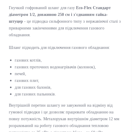
Гнучкий гофрований шланг для газу
Eco-Flex Стандарт
діаметром 1/2, довжиною 250 см і з'єднанням гайка-
штуцер
- це підводка сильфонного типу з нержавіючої сталі з
приварними закінченнями для підключення газового
обладнання.
Шланг підходить для підключення газового обладнання:
газових котлів,
газових проточних водонагрівачів (колонок),
печей,
газових плит,
для газових балонів,
для газових пальників.
Внутрішній перетин шлангу не завужений на відміну від
гумової підводки і це дозволяє працювати обладнанню на
повну потужність. Металорукав внутрішнім діаметром 12 мм
розрахований на роботу газового обладнання тепловою