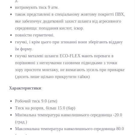
д.
витримують тиск 9 атм.
також представлені в спеціальному жовтому покритті ПВХ,
яке забезпечує додатковий захист шланга від агресивного
середовища: попадання кислот, іскор.
повністю герметичні.
гнучкі, і крім цього при згинанні вони зберігають віддану
їм форму.
гнучкі металеві шланги ECO-FLEX мають переваги в
порівнянні з негнучкими газовими підводками з точки
зору простоти монтажу, не вимагають зусиль при приварке
(досить лише щільно прикрутити гайки)
Характеристики
:
Робочий тиск 9.0 (атм)
Тиск на розрив, більш 15.0 (бар)
Мінімальна температура навколишнього середовища -20.0
(град.)
Максимальна температура навколишнього середовища 80.0