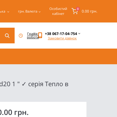
Особистий
0
0.00 грн.
ька
грн.
Валюта
кабінет
+38 067-17-04-754
Графік 
роботи
Замовити дзвінок
20 1 " ✓ серія Тепло в
0.00 грн.