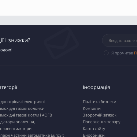
ї і знижки?
годою!
Я прочитав
П
атегорії
Інформація
донагрівачі електричні
Політика безпеки
мохідні газові колонки
Контакти
мохідні газові котли і АОГВ
Зворотній зв’язок
діатори опалення,
Повернення товару
епловентилятори
Карта сайту
пасні частини автоматика EuroSit
Виробники