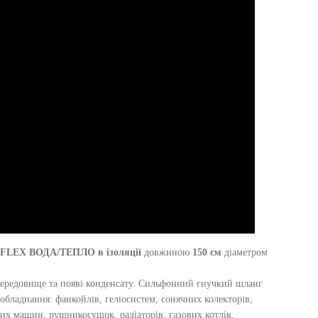
FLEX ВОДА/ТЕПЛО в ізоляції
довжиною
150 см
діаметром
 середовище та появі конденсату. Сильфонний гнучкий шланг
обладнання: фанкойлів, геліосистем, сонячних колекторів,
них машин, рушникосушок, радіаторів, газових котлів,