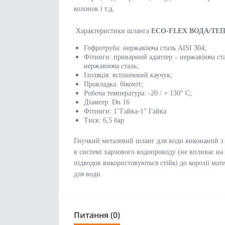
колонок і т.д.
Характеристики шланга
ECO-FLEX ВОДА/ТЕПЛ
Гофротруба: нержавіюча сталь AISI 304;
Фітинги: приварний адаптер – нержавіюча ста
нержавіюча сталь;
Ізоляція: вспіненний каучук;
Прокладка: біконіт;
Робоча температура: -20 / + 130° С;
Діаметр: Dn 16
Фітинги: 1"Гайка-1" Гайка
Тиск: 6,5 бар
Гнучкий металевий шланг для води виконаний з 
в системі харчового водопроводу (не впливає на 
підводок використовуються стійкі до корозії ма
для води.
Питання (0)