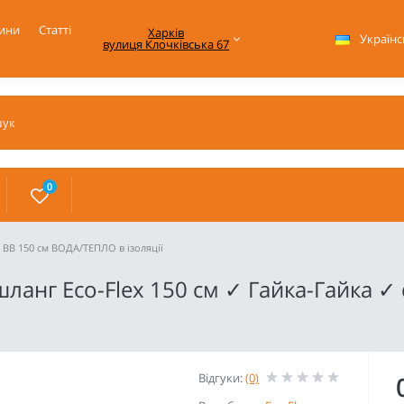
ини
Статті
Харків

Українс
вулиця Клочківська 67
0
" ВВ 150 см ВОДА/ТЕПЛО в ізоляції
нг Eco-Flex 150 см ✓ Гайка-Гайка ✓ d
Відгуки:
(0)