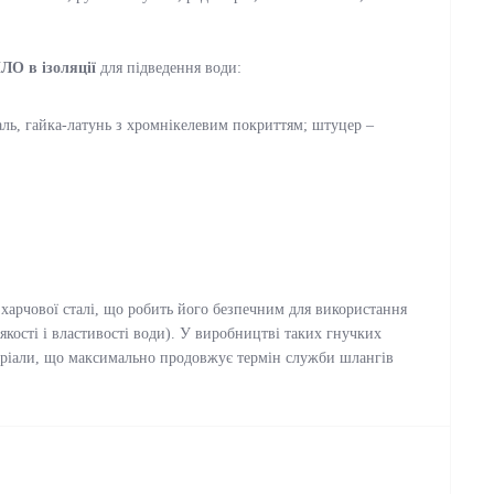
О в ізоляції
для підведення води:
ль, гайка-латунь з хромнікелевим покриттям; штуцер –
харчової сталі, що робить його безпечним для використання
якості і властивості води). У виробництві таких гнучких
теріали, що максимально продовжує термін служби шлангів