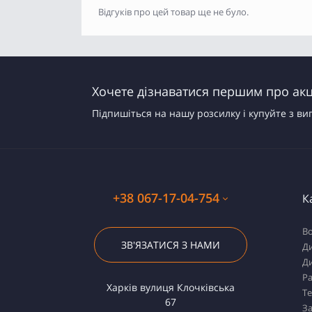
Відгуків про цей товар ще не було.
Хочете дізнаватися першим про акці
Підпишіться на нашу розсилку і купуйте з ви
+38 067-17-04-754
К
Во
ЗВ'ЯЗАТИСЯ З НАМИ
Ди
Ди
Ра
Харків вулиця Клочківська
Т
67
За