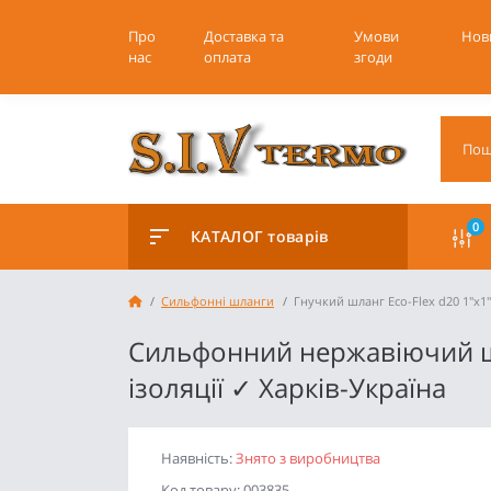
Про
Доставка та
Умови
Нов
нас
оплата
згоди
0
КАТАЛОГ товарів
Cильфонні шланги
Гнучкий шланг Eco-Flex d20 1"х1
Сильфонний нержавіючий шла
ізоляції ✓ Харків-Україна
Наявність:
Знято з виробництва
Код товару: 003835