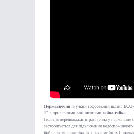
Нержавіючий
гнучкий гофрований шланг
ECO-
1"
з приварними закінченнями
гайка-
гайка
.
Ізоляція перешкоджає втраті тепла у навколшне
застосовується для підключення водоспоживчого 
бойлерів, водонагрівачів, посудомийних і праль